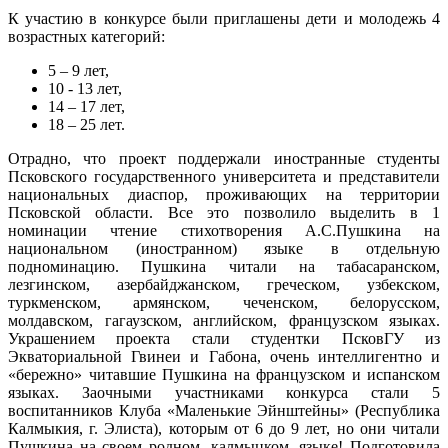
К участию в конкурсе были приглашены дети и молодежь 4
возрастных категорий:
5 – 9 лет,
10 - 13 лет,
14 – 17 лет,
18 – 25 лет.
Отрадно, что проект поддержали иностранные студенты
Псковского государственного университета и представители
национальных диаспор, проживающих на территории
Псковской области. Все это позволило выделить в 1
номинации чтение стихотворения А.С.Пушкина на
национальном (иностранном) языке в отдельную
подноминацию. Пушкина читали на табасаранском,
лезгинском, азербайджанском, греческом, узбекском,
туркменском, армянском, чеченском, белорусском,
молдавском, гагаузском, английском, французском языках.
Украшением проекта стали студентки ПсковГУ из
Экваториальной Гвинеи и Габона, очень интеллигентно и
«бережно» читавшие Пушкина на французском и испанском
языках. Заочными участниками конкурса стали 5
воспитанников Клуба «Маленькие Эйнштейны» (Республика
Калмыкия, г. Элиста), которым от 6 до 9 лет, но они читали
Пушкина на своем родном, калмыцком, языке! Подготовила