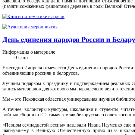
Завершило беседу как дань памяти погибшим стихотворение
(памяти сожжённых фашистами деревень в годы Великой Отеч
День единения народов России и Белару
Информация о материале
01
апр
Ежегодно 2 апреля отмечается День единения народов России
объединяющие россиян и белорусов.
Лучшим подарком к празднику и подтверждением реальных сов
запись материалов для которого мы параллельно вели в течение
Мы – это Псковская областная универсальная научная библиот
А точнее, волонтеры культуры, школьники и студенты, читат
войны» сборника «Та самая земля» белорусского советского пр
«Певцом семнадцатой весны» называли Ивана Науменко еще п
шагнувшему в Великую Отечественную прямо из-за школьно