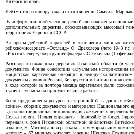
Витебский край.
Лейтмотив разговору задало стихотворение Самуила Маршака
В информационной части встречи были изложены основные по
дополнительных директив, обосновывающих массовый ген
территориях Европы и СССР.
Алгоритм действий карателей в отношении мирных жител
рейхскомиссариате «Остланд» О. Дрехслера (лето 1943 г.:
«Россия-Север», обергруппенфюрера СС Еккельна (15 февраля 
Разговор о сожженных деревнях Псковской области (в част
документов Фонда содействия актуальным историческим ис
Нацистская карательная операция в белорусско-латвийском
документы архивов России, Белоруссии и Латвии о подготов
в ходе которой за полтора месяца карателями были сожже
тысячи – угнаны на принудительные работы.
Были представлены ресурсы электронной базы данных «Бел
войны», сборник документов и материалов Национального ар
г.), иллюстрированная энциклопедия сожженных деревень Б
Нельзя понять. Нельзя оправдать = Impossible to forget. Imposs
передала в фонд Псковской областной библиотеки Витебска
издание, Н. Митрофанова рассказала о мемориальном компле
жертвах – 67 мирных жителях деревни Шуневка Докшицко