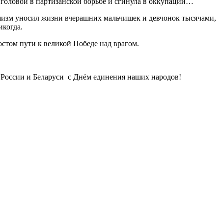
 головой в партизанской борьбе и сгинула в оккупации…
ашизм уносил жизни вчерашних мальчишек и девчонок тысячами,
икогда.
остом пути к великой Победе над врагом.
к России и Беларуси с Днём единения наших народов!