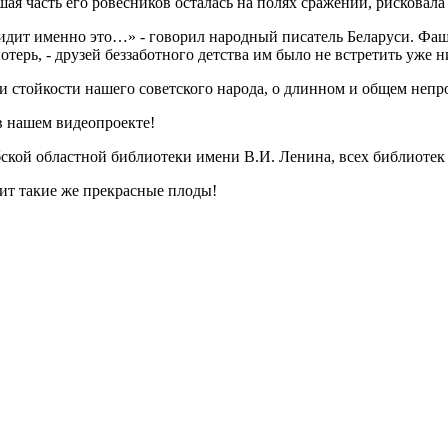
я часть его ровесников осталась на полях сражений, рисковала
ше сидит именно это…» - говорил народный писатель Беларуси. Ф
отерь, - друзей беззаботного детства им было не встретить уже н
 и стойкости нашего советского народа, о длинном и общем непр
в нашем видеопроекте!
бской областной библиотеки имени В.И. Ленина, всех библиоте
сит такие же прекрасные плоды!