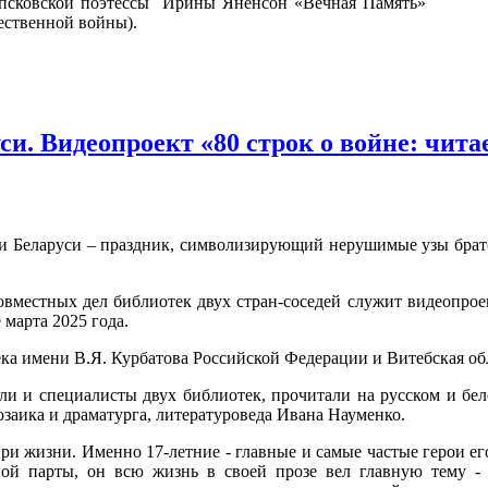
 псковской поэтессы Ирины Яненсон «Вечная Память»
ественной войны).
си. Видеопроект «80 строк о войне: чит
 и Беларуси – праздник, символизирующий нерушимые узы брат
местных дел библиотек двух стран-соседей служит видеопроект
 марта 2025 года.
ека имени В.Я. Курбатова Российской Федерации и Витебская об
ели и специалисты двух библиотек, прочитали на русском и бе
озаика и драматурга, литературоведа Ивана Науменко.
ри жизни. Именно 17-летние - главные и самые частые герои е
й парты, он всю жизнь в своей прозе вел главную тему -