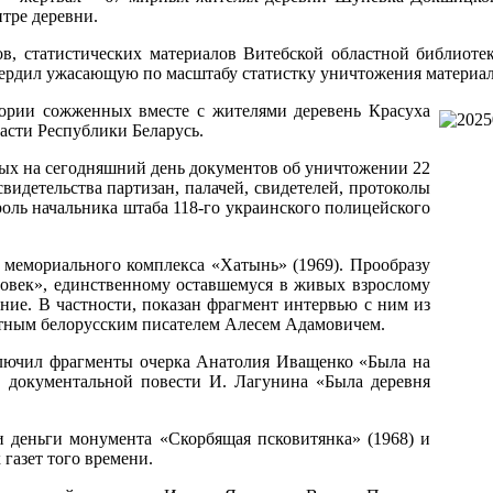
нтре деревни.
ов, статистических материалов Витебской областной библиот
твердил ужасающую по масштабу статистку уничтожения материал
тории сожженных вместе с жителями деревень Красуха
асти Республики Беларусь.
ных на сегодняшний день документов об уничтожении 22
 свидетельства партизан, палачей, свидетелей, протоколы
оль начальника штаба 118-го украинского полицейского
 мемориального комплекса «Хатынь» (1969). Прообразу
овек», единственному оставшемуся в живых взрослому
ие. В частности, показан фрагмент интервью с ним из
естным белорусским писателем Алесем Адамовичем.
включил фрагменты очерка Анатолия Иващенко «Была на
 документальной повести И. Лагунина «Была деревня
и деньги монумента «Скорбящая псковитянка» (1968) и
газет того времени.