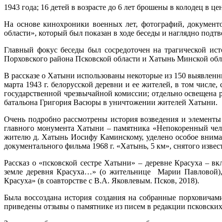
1943 года; 16 детей в возрасте до 6 лет брошены в колодец в це
На основе кинохроники военных лет, фотографий, документ
области», который был показан в ходе беседы и наглядно под
Главный фокус беседы был сосредоточен на трагической ис
Порховского района Псковской области и Хатынь Минской обл
В рассказе о Хатыни использованы некоторые из 150 выявлен
марта 1943 г. белорусской деревни и ее жителей, в том числе,
государственной чрезвычайной комиссии; отдельно освещена р
батальона Григория Васюры в уничтожении жителей Хатыни.
Очень подробно рассмотрены история возведения и элементы
главного монумента Хатыни – памятника «Непокоренный чел
жителю д. Хатынь Иосифу Каминскому, уделено особое вниман
документального фильма 1968 г. «Хатынь, 5 км», снятого изв
Рассказ о «псковской сестре Хатыни» – деревне Красуха – 
земле деревня Красуха…» (о жительнице Марии Павловой),
Красуха» (в соавторстве с В.А. Яковлевым. Псков, 2018).
Была воссоздана история создания на собранные порховичам
приведены отзывы о памятнике из писем в редакции псковских 