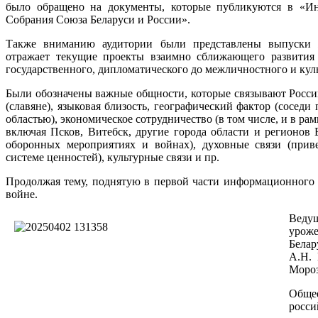
было обращено на документы, которые публикуются в «И
Собрания Союза Беларуси и России».
Также вниманию аудитории были представлены выпуски ж
отражает текущие проекты взаимно сближающего развития
государственного, дипломатического до межличностного и кул
Были обозначены важные общности, которые связывают Россию
(славяне), языковая близость, географический фактор (соседи
областью), экономическое сотрудничество (в том числе, и в ра
включая Псков, Витебск, другие города области и регионов Б
оборонных мероприятиях и войнах), духовные связи (прив
системе ценностей), культурные связи и пр.
Продолжая тему, поднятую в первой части информационного д
войне.
Ве
дущ
уроже
Белар
А.Н. 
Мороз
Общее
росси