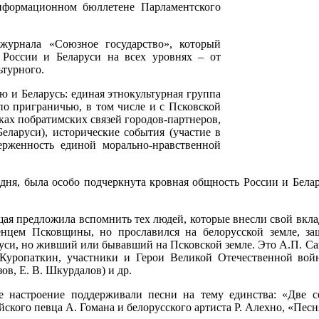
нформационном бюллетене Парламентского
урнала «Союзное государство», который
 России и Беларуси на всех уровнях – от
ьтурного.
 и Беларусь: единая этнокультурная группа
 по приграничью, в том числе и с Псковской
мках побратимских связей городов-партнеров,
еларуси), исторические события (участие в
ерженность единой морально-нравственной
ня, была особо подчеркнута кровная общность России и Белар
ая предложила вспомнить тех людей, которые внесли свой вклад
нцем Псковщины, но прославился на белорусской земле, защ
уси, но живший или бывавший на Псковской земле. Это А.П. Са
Куропаткин, участники и Герои Великой Отечественной войны
ов, Е. В. Шкурдалов) и др.
 настроение поддерживали песни на тему единства: «Две с
йского певца А. Гомана и белорусского артиста Р. Алехно, «Песн