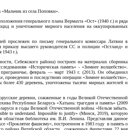
 «Мальчик из села Поповки».
ложения генерального плана Вермахта «Ост» (1940 г.) и ряда
оцид и уничтожение мирного населения на оккупированных
ей прослежен по письму генерального комиссара Латвии в
) и приказу высшего руководителя СС и полиции «Остланд» и
1943 г.).
ности, Себежского района) построен на материалах сборника
следованиям «Историческая память» - «Зимнее волшебство».
 приграничье, февраль — март 1943 г. (2013). Он объединил
ке, проведении и последствиях операции «Зимнее волшебство»,
ны более 430 деревень, уничтожены тысячи мирных жителей и
орусские деревни, сожженные в годы Великой Отечественной
хива Республики Беларусь «Хатынь: трагедия и память» (2009
еларуси в годы Великой Отечественной войны «Нельзя забыть.
ible to understand. Impossible to justify» (Минск, 2019), которую
я областная библиотека им. В.И. Ленина. Представляя данное
ксе «Проклятие фашизму», построенном в 1983 году в память о
го района Витебской области, сожженных фашистами 22 мая