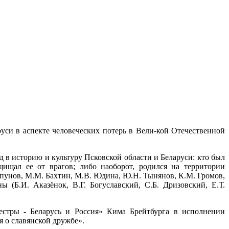
уси в аспекте человеческих потерь в Вели-кой Отечественной
 в историю и культуру Псковской области и Беларуси: кто был
ищал ее от врагов; либо наоборот, родился на территории
пунов, М.М. Бахтин, М.В. Юдина, Ю.Н. Тынянов, К.М. Громов,
 (Б.И. Аказёнок, В.Г. Богуславский, С.Б. Дризовский, Е.Т.
естры - Беларусь и Россия» Кима Брейтбурга в исполнении
я о славянской дружбе».