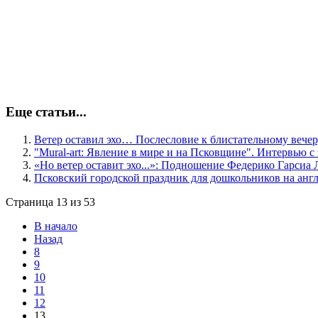
Еще статьи...
Ветер оставил эхо… Послесловие к блистательному вече
"Mural-art: Явление в мире и на Псковщине". Интервью с
«Но ветер оставит эхо...»: Подношение Федерико Гарсиа Л
Псковский городской праздник для дошкольников на англи
Страница 13 из 53
В начало
Назад
8
9
10
11
12
13