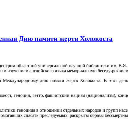
енная Дню памяти жертв Холокоста
ентром областной универсальной научной библиотеки им. В.Я.
ным изучением английского языка мемориальную беседу-реквие
 Международному дню памяти жертв Холокоста. В этот день, 
окост, геноцид, гетто, фашистский нацизм (национализм), конце
литики геноцида в отношении отдельных народов и групп насе
помогавших спасать преследуемых; раскрыты образы бессмертн