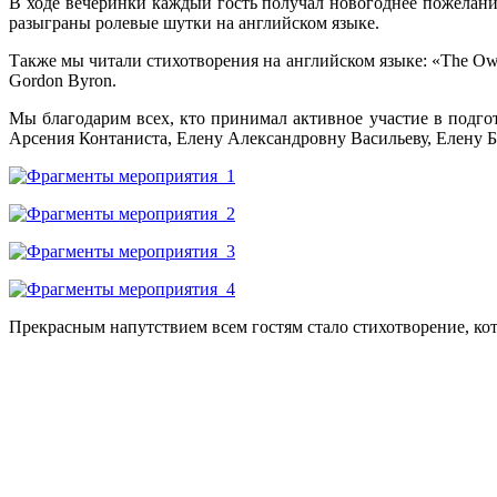
В ходе вечеринки каждый гость получал новогоднее пожелание
разыграны ролевые шутки на английском языке.
Также мы читали стихотворения на английском языке: «The Owl and
Gordon Byron.
Мы благодарим всех, кто принимал активное участие в подго
Арсения Контаниста, Елену Александровну Васильеву, Елену 
Прекрасным напутствием всем гостям стало стихотворение, ко