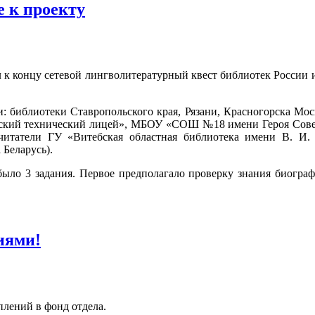
е к проекту
 к концу сетевой лингволитературный квест библиотек России 
ли: библиотеки Ставропольского края, Рязани, Красногорска Мо
ий технический лицей», МБОУ «СОШ №18 имени Героя Советск
атели ГУ «Витебская областная библиотека имени В. И. Л
 Беларусь).
 было 3 задания. Первое предполагало проверку знания биогр
иями!
лений в фонд отдела.