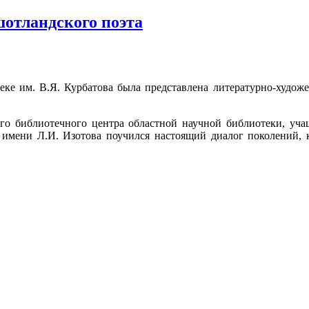
шотландского поэта
еке им. В.Я. Курбатова была представлена литературно-худож
о библиотечного центра областной научной библиотеки, учащи
» имени Л.И. Изотова поучился настоящий диалог поколений, 