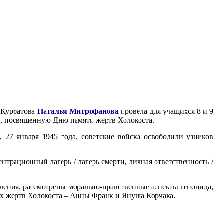
 Курбатова
Наталья Митрофанова
провела для учащихся 8 и 9
м, посвященную Дню памяти жертв Холокоста.
27 января 1945 года, советские войска освободили узников
нтрационный лагерь / лагерь смерти, личная ответственность /
ления, рассмотрены морально-нравственные аспекты геноцида,
ых жертв Холокоста – Анны Франк и Януша Корчака.