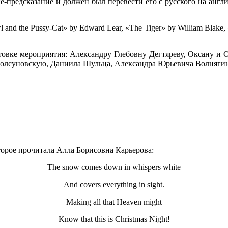
-предсказание и должен был перевести его с русского на англ
 the Pussy-Cat» by Edward Lear, «The Tiger» by William Blake, «T
товке мероприятия: Александру Глебовну Дегтяреву, Оксану и
Болсуновскую, Даниила Шульца, Александра Юрьевича Волнягин
торое прочитала Алла Борисовна Карьерова:
The snow comes down in whispers white
And covers everything in sight.
Making all that Heaven might
Know that this is Christmas Night!