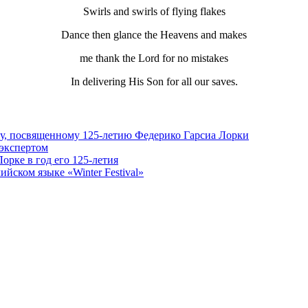
Swirls and swirls of flying flakes
Dance then glance the Heavens and makes
me thank the Lord for no mistakes
In delivering His Son for all our saves.
ру, посвященному 125-летию Федерико Гарсиа Лорки
 экспертом
орке в год его 125-летия
йском языке «Winter Festival»