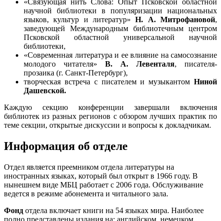
«Связующая нить Слова: Опыт Псковской областной
научной библиотеки в популяризации национальных
языков, культур и литератур»
Н. А. Митрофановой
,
заведующей Международным библиотечным центром
Псковской областной универсальной научной
библиотеки,
«Современная литература и ее влияние на самосознание
молодого читателя»
В. А. Левенталя
, писателя-
прозаика (г. Санкт-Петербург),
творческая встреча с писателем и музыкантом
Ниной
Дашевской.
Каждую секцию конференции завершали включения
библиотек из разных регионов с обзором лучших практик по
теме секции, открытые дискуссии и вопросы к докладчикам.
Информация об отделе
Отдел является преемником отдела литературы на
иностранных языках, который был открыт в 1966 году. В
нынешнем виде МБЦ работает с 2006 года. Обслуживание
ведется в режиме абонемента и читального зала.
Фонд
отдела включает книги на 54 языках мира. Наиболее
полно представлены издания на: английском, немецком,