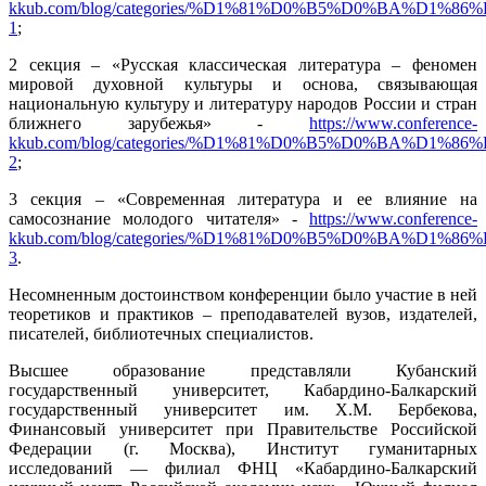
kkub.com/blog/categories/%D1%81%D0%B5%D0%BA%D1%8
1
;
2 секция – «Русская классическая литература – феномен
мировой духовной культуры и основа, связывающая
национальную культуру и литературу народов России и стран
ближнего зарубежья» -
https://www.conference-
kkub.com/blog/categories/%D1%81%D0%B5%D0%BA%D1%8
2
;
3 секция – «Современная литература и ее влияние на
самосознание молодого читателя» -
https://www.conference-
kkub.com/blog/categories/%D1%81%D0%B5%D0%BA%D1%8
3
.
Несомненным достоинством конференции было участие в ней
теоретиков и практиков – преподавателей вузов, издателей,
писателей, библиотечных специалистов.
Высшее образование представляли Кубанский
государственный университет, Кабардино-Балкарский
государственный университет им. Х.М. Бербекова,
Финансовый университет при Правительстве Российской
Федерации (г. Москва), Институт гуманитарных
исследований — филиал ФНЦ «Кабардино-Балкарский