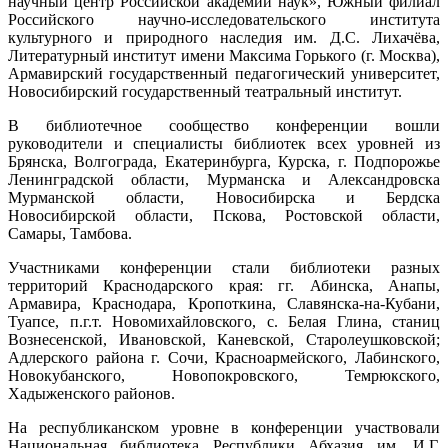
научный центр Российской академии наук», Южный филиал
Российского научно-исследовательского института
культурного и природного наследия им. Д.С. Лихачёва,
Литературный институт имени Максима Горького (г. Москва),
Армавирский государственный педагогический университет,
Новосибирский государственный театральный институт.
В библиотечное сообщество конференции вошли
руководители и специалисты библиотек всех уровней из
Брянска, Волгограда, Екатеринбурга, Курска, г. Подпорожье
Ленинградской области, Мурманска и Александровска
Мурманской области, Новосибирска и Бердска
Новосибирской области, Пскова, Ростовской области,
Самары, Тамбова.
Участниками конференции стали библиотеки разных
территорий Краснодарского края: гг. Абинска, Анапы,
Армавира, Краснодара, Кропоткина, Славянска-на-Кубани,
Туапсе, п.г.т. Новомихайловского, с. Белая Глина, станиц
Вознесенской, Ивановской, Каневской, Старолеушковской;
Адлерского района г. Сочи, Красноармейского, Лабинского,
Новокубанского, Новопокровского, Темрюкского,
Хадыженского районов.
На республиканском уровне в конференции участвовали
Национальная библиотека Республики Абхазия им. И.Г.