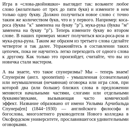
Игра в «слова-двойняшки» выглядит так: возьмите любое
слово (желательно от трех до пяти букв) и измените в нем
только одну букву. Должно получиться новое слово с точно
таким же количеством букв, что и у первого. Например: коса-
роса (буква "к" заменена на букву "р"), мука-рука (буква "м"
заменена на букву "р"). Теперь измените букву во втором
слове. В наших примерах может получиться коса-роса-роза и
мука-рука-руна. Таким же образом из третьего слова сделайте
четвертое и так далее. Упражняйтесь в составлении таких
цепочек, пока не научитесь легко переходить от одного слова
к другому. Как только это произойдет, считайте, что вы из
новичка стали мастером.
А вы знаете, что такое спунеризмы? Мы – теперь знаем!
Спунери́зм (англ. spoonerism) - умышленная (сознательная)
или неумышленная (нечаянная) оговорка или игра слов, при
которой два (или больше) близких слова в предложении
меняются начальными частями, слогами или отдельными
буквами/звуками, вызывающая часто комический
эффект. Название образовано от имени Уильяма Арчибальда
Спунера[en] (1844−1930) — английского философа и
богослова, многолетнего руководителя Нового колледжа в
Оксфордском университете, прославившегося удивительными
оговорками.