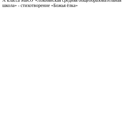
А класса МБОУ «Локнянская средняя общеобразовательная
школа» - стихотворение «Божья ёлка»