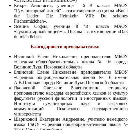
«LYRISCHES INTERMEZZO»)
Кикре Анастасия, ученица 6 В класса МАОУ
"Гуманитарный лицей" - стихотворение из цикла «Buch
der Lieder: Die Heimkehr. VIII: Du schönes
Fischermädchen».
Ясвина София, ученица 8 "В" класса МАОУ
«Гуманитарный лицей» г. Пскова - стихотворение «Daβ
du mich liebst»
Благодарности преподавателям:
Ивановой Елене Николаевне, преподавателю МБОУ
«Средняя общеобразовательная школа № 9» города
Великие Луки Псковской области
Блиновой Елене Николаевне, преподавателю МБОУ
«Средняя общеобразовательная школа № 6 имени
А.В.Попова» города Великие Луки Псковской области
Яковлевой Светлане Валентиновне, старшему
преподавателю кафедры европейских языков и культур
факультета русской филологии и иностранных языков,
Института гуманитарных наук и языковых
коммуникаций Псковского государственного
университета
Шариковой Екатерине Андреевне, учителю немецкого
языка ГБОУ «Средняя общеобразовательная школа №
72» г. Санкт-Петербурга