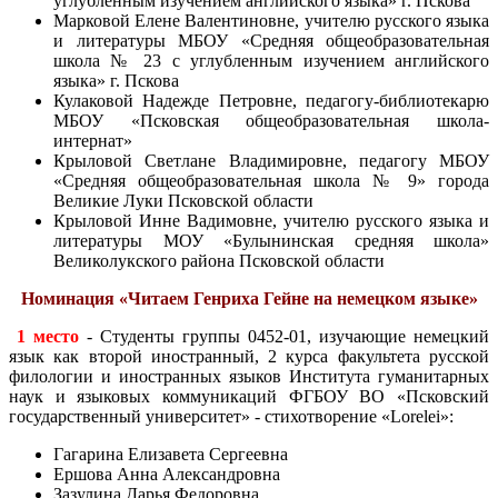
углубленным изучением английского языка» г. Пскова
Марковой Елене Валентиновне, учителю русского языка
и литературы МБОУ «Средняя общеобразовательная
школа № 23 с углубленным изучением английского
языка» г. Пскова
Кулаковой Надежде Петровне, педагогу-библиотекарю
МБОУ «Псковская общеобразовательная школа-
интернат»
Крыловой Светлане Владимировне, педагогу МБОУ
«Средняя общеобразовательная школа № 9» города
Великие Луки Псковской области
Крыловой Инне Вадимовне, учителю русского языка и
литературы МОУ «Булынинская средняя школа»
Великолукского района Псковской области
Номинация «Читаем Генриха Гейне на немецком языке»
1 место
- Студенты группы 0452-01, изучающие немецкий
язык как второй иностранный, 2 курса факультета русской
филологии и иностранных языков Института гуманитарных
наук и языковых коммуникаций ФГБОУ ВО «Псковский
государственный университет» - стихотворение «Lorelei»:
Гагарина Елизавета Сергеевна
Ершова Анна Александровна
Зазулина Дарья Федоровна