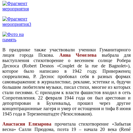
В празднике также участвовали ученики Гуманитарного
лицея города Пскова.
Анна Чемелева
выбрала для
выступления стихотворение о весеннем солнце Робера
Десноса (Robert Desnos «Couplet de la rue de Bagnolet»),
которое было написано в 1942 году. Приверженец
сюрреализма, Р. Деснос пробовал себя в разных формах
самовыражения: в журналистике, рекламе, эстетике и, будучи
большим любителем музыки, писал стихи, многие из которых
стали песнями. С приходом к власти фашистов входил в сеть
Сопротивления. 22 февраля 1944 года он был арестован и
депортирован в Бухенвальд, прошел через другие
концентрационные лагеря и умер от истощения и тифа 8 июня
1945 года в Терезиенштадте (Чехословакия).
Анастасия Елизарова
прочитала стихотворение «Забытая
весна» Салли Прюдома, поэта 19 – начала 20 века (René