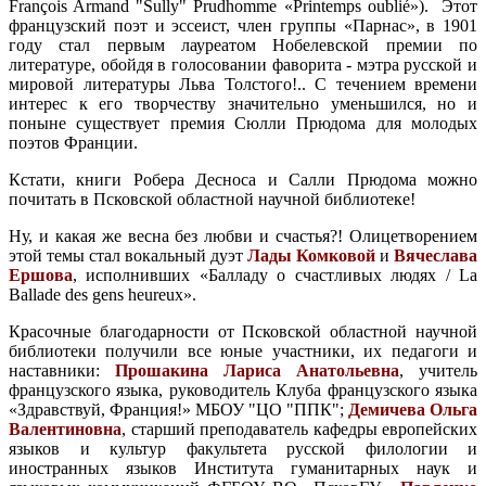
François Armand "Sully" Prudhomme «Printemps oublié»). Этот
французский поэт и эссеист, член группы «Парнас», в 1901
году стал первым лауреатом Нобелевской премии по
литературе, обойдя в голосовании фаворита - мэтра русской и
мировой литературы Льва Толстого!.. С течением времени
интерес к его творчеству значительно уменьшился, но и
поныне существует премия Сюлли Прюдома для молодых
поэтов Франции.
Кстати, книги Робера Десноса и Салли Прюдома можно
почитать в Псковской областной научной библиотеке!
Ну, и какая же весна без любви и счастья?! Олицетворением
этой темы стал вокальный дуэт
Лады Комковой
и
Вячеслава
Ершова
, исполнивших «Балладу о счастливых людях / La
Ballade des gens heureux».
Красочные благодарности от Псковской областной научной
библиотеки получили все юные участники, их педагоги и
наставники:
Прошакина Лариса Анатольевна
, учитель
французского языка, руководитель Клуба французского языка
«Здравствуй, Франция!» МБОУ "ЦО "ППК";
Демичева Ольга
Валентиновна
, старший преподаватель кафедры европейских
языков и культур факультета русской филологии и
иностранных языков Института гуманитарных наук и