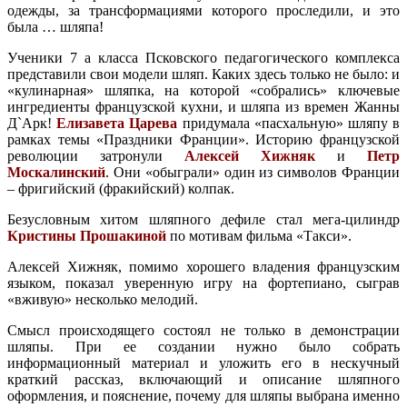
одежды, за трансформациями которого проследили, и это
была … шляпа!
Ученики 7 а класса Псковского педагогического комплекса
представили свои модели шляп. Каких здесь только не было: и
«кулинарная» шляпка, на которой «собрались» ключевые
ингредиенты французской кухни, и шляпа из времен Жанны
Д`Арк!
Елизавета Царева
придумала «пасхальную» шляпу в
рамках темы «Праздники Франции». Историю французской
революции затронули
Алексей Хижняк
и
Петр
Москалинский
. Они «обыграли» один из символов Франции
– фригийский (фракийский) колпак.
Безусловным хитом шляпного дефиле стал мега-цилиндр
Кристины Прошакиной
по мотивам фильма «Такси».
Алексей Хижняк, помимо хорошего владения французским
языком, показал уверенную игру на фортепиано, сыграв
«вживую» несколько мелодий.
Смысл происходящего состоял не только в демонстрации
шляпы. При ее создании нужно было собрать
информационный материал и уложить его в нескучный
краткий рассказ, включающий и описание шляпного
оформления, и пояснение, почему для шляпы выбрана именно