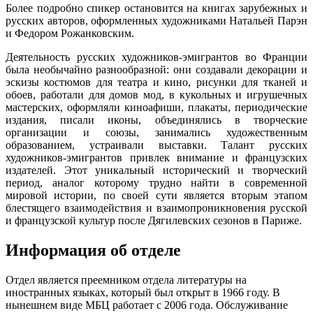
Более подробно спикер остановится на книгах зарубежных и
русских авторов, оформленных художниками Натальей Парэн
и Федором Рожанковским.
Деятельность русских художников-эмигрантов во Франции
была необычайно разнообразной: они создавали декорации и
эскизы костюмов для театра и кино, рисунки для тканей и
обоев, работали для домов мод, в кукольных и игрушечных
мастерских, оформляли киноафиши, плакаты, периодические
издания, писали иконы, объединялись в творческие
организации и союзы, занимались художественным
образованием, устраивали выставки. Талант русских
художников-эмигрантов привлек внимание и французских
издателей. Этот уникальный исторический и творческий
период, аналог которому трудно найти в современной
мировой истории, по своей сути является вторым этапом
блестящего взаимодействия и взаимопроникновения русской
и французской культур после Дягилевских сезонов в Париже.
Информация об отделе
Отдел является преемником отдела литературы на
иностранных языках, который был открыт в 1966 году. В
нынешнем виде МБЦ работает с 2006 года. Обслуживание