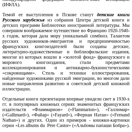
(ИФЛА).
Темой ее выступления в Пскове станут
детские книги
Русского зарубежья
из собрания Центра детской книги и
детских программ Библиотеки иностранной литературы. Мы
совершим воображаемое путешествие во Францию 1920-1940-
х годов, которая дала миру уникальный симбиоз. Талантом
русских художников-эмигрантов и предприимчивостью
французских книгоиздателей были созданы детские,
литературно-художественные и библиофильские издания,
многие из которых вошли в «золотой фонд» французского и
мирового книгоиздания, стали предметами
коллекционирования и антикварно-букинистическими
«сокровищами». Стиль и техники иллюстрирования,
найденные художниками русской эмиграции, во многом дали
новые направления развитию и советской детской книжной
иллюстрации.
Отдельные книги презентации впервые увидели свет в 1930-х
гг. в популярных книжных сериях знаменитых французских
издательств «Фламмарион» («Flammarion»), «Галлимар»
(«Gallimard»), «Файар» («Fayard»), «Фернан Натан» («Fernand
Nathan») и других. Один из примеров - книжки-картинки
серии «Les albums du Pėre Castor» («Альбомы папаши Бобра»).