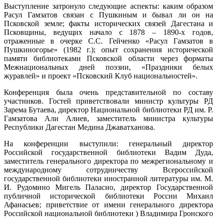
Выступление затронуло следующие аспекты: каким образом
Расул Гамзатов связан с Пушкиным и бывал ли он на
Псковской земле; факты исторических связей Дагестана и
Псковщины, ведущих начало с 1878 – 1890-х годов,
отраженные в очерке С.С. Гейченко «Расул Гамзатов в
Пушкиногорье» (1982 г.); опыт сохранения исторической
памяти библиотеками Псковской области через форматы
Межнациональных дней поэзии, «Праздники белых
журавлей» и проект «Псковский Клуб национальностей».
Конференция была очень представительной по составу
участников. Гостей приветствовали министр культуры РД
Зарема Бутаева, директор Национальной библиотеки РД им. Р.
Гамзатова Али Алиев, заместитель министра культуры
Республики Дагестан Медина Джаватханова.
На конференции выступили: генеральный директор
Российской государственной библиотеки Вадим Дуда,
заместитель генерального директора по межрегиональному и
международному сотрудничеству Всероссийской
государственной библиотеки иностранной литературы им. М.
И. Рудомино Мигель Паласио, директор Государственной
публичной исторической библиотеки России Михаил
Афанасьев; приветствие от имени генерального директора
Российской национальной библиотеки ) Владимира Гронского