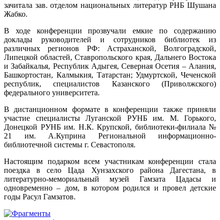
зачитала зав. отделом национальных литератур РНБ Шушана
Жабко.
В ходе конференции прозвучали емкие по содержанию
доклады руководителей и сотрудников библиотек из
различных регионов РФ: Астраханской, Волгоградской,
Липецкой областей, Ставропольского края, Дальнего Востока
и Забайкалья, Республик Адыгея, Северная Осетия – Алания,
Башкортостан, Калмыкия, Татарстан; Удмуртской, Чеченской
республик, специалистов Казанского (Приволжского)
федерального университета.
В дистанционном формате в конференции также приняли
участие специалисты Луганской РУНБ им. М. Горького,
Донецкой РУНБ им. Н.К. Крупской, библиотеки-филиала №
21 им. А.Куприна Региональной информационно-
библиотечной системы г. Севастополя.
Настоящим подарком всем участникам конференции стала
поездка в село Цада Хунзахского района Дагестана, в
литературно-мемориальный музей Гамзата Цадасы и
одновременно – дом, в котором родился и провел детские
годы Расул Гамзатов.