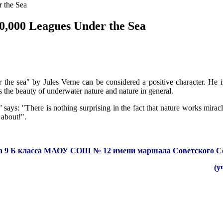
 the Sea
0,000 Leagues Under the Sea
 the sea" by Jules Verne can be considered a positive character. He 
 the beauty of underwater nature and nature in general.
says: "There is nothing surprising in the fact that nature works mirac
 about!".
а 9 Б класса МАОУ СОШ № 12 имени маршала Советского Сою
(у