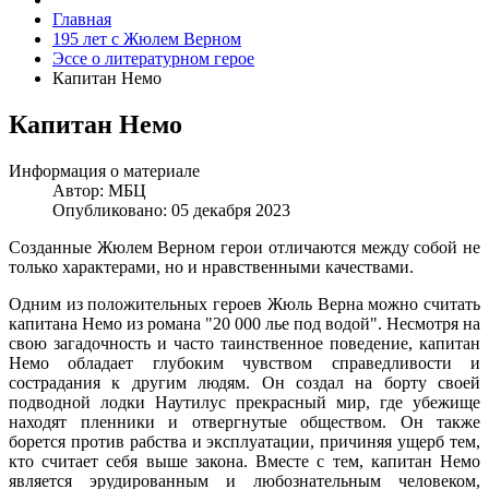
Главная
195 лет с Жюлем Верном
Эссе о литературном герое
Капитан Немо
Капитан Немо
Информация о материале
Автор:
МБЦ
Опубликовано: 05 декабря 2023
Созданные Жюлем Верном герои отличаются между собой не
только характерами, но и нравственными качествами.
Одним из положительных героев Жюль Верна можно считать
капитана Немо из романа "20 000 лье под водой". Несмотря на
свою загадочность и часто таинственное поведение, капитан
Немо обладает глубоким чувством справедливости и
сострадания к другим людям. Он создал на борту своей
подводной лодки Наутилус прекрасный мир, где убежище
находят пленники и отвергнутые обществом. Он также
борется против рабства и эксплуатации, причиняя ущерб тем,
кто считает себя выше закона. Вместе с тем, капитан Немо
является эрудированным и любознательным человеком,