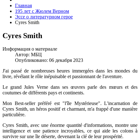
Главная
195 лет с Жюлем Верном
Эссе о литературном герое
Cyres Smith
Cyres Smith
Информация о материале
Автор:
МБЦ
Опубликовано: 06 декабря 2023
J'ai passé de nombreuses heures immergées dans les mondes du
livre, révélant le rôle inépuisable et passionnant de l'aventure.
Le grand Jules Verne dans ses œuvres parle des mœurs et des
coutumes de différents pays et continents.
Mon Best-seller préféré est "l'île Mystérieuse". L'incarnation de
Cyres Smith, un héros positif et charmant, m'a frappé d'une manière
particulière.
Cyres Smith, avec une énorme quantité d'informations, montre une
intelligence et une patience incroyables, ce qui aide les colons à
survivre sur une île déserte, devenant la clé de leur prospérité.