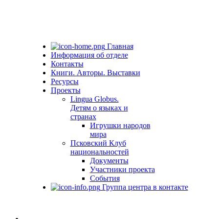
Главная
Информация об отделе
Контакты
Книги. Авторы. Выставки
Ресурсы
Проекты
Lingua Globus.
Детям о языках и
странах
Игрушки народов
мира
Псковский Клуб
национальностей
Документы
Участники проекта
События
Группа центра в контакте