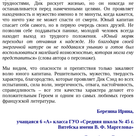
трудностями, Дик рискует жизнью, но он никогда не
останавливается перед намеченными целями. Он проявляет
находчивость и мужество именно в те минуты, когда кажется,
что ничто уже не может спасти от смерти. Юный капитан
спасает себя самого, но в первую очередь своих друзей. Не
позволяя себе поддаваться панике, молодой человек всегда
находит выход из трудного положения.
«Юный моряк
переходил от отчаяния к надежде. Но благодаря своей
энергичной натуре он не поддавался унынию и готов был
воспользоваться малейшей возможностью, которая могла ему
представиться»
(слова автора о персонаже).
Мы видим, что опасности и препятствия только закаляют
волю юного капитана. Решительность, мужество, твердость
характера, благородство, которые проявляет Дик Сэнд во всех
испытаниях, сила воли, энергичность, отвага, настойчивость,
справедливость – все эти качества характера делают его
положительным Героем и одним из самых любимых героев
французской литературы.
Березина Ирина,
учащаяся 6 «А» класса ГУО «Средняя школа № 45 г.
Витебска имени В. Ф. Маргелова»