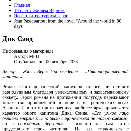
Главная
195 лет с Жюлем Верном
Эссе о литературном герое
Jean Passepartout from the novel “Around the world in 80
days”
Дик Сэнд
Информация о материале
Автор:
МБЦ
Опубликовано: 06 декабря 2023
Автор – Жюль Верн. Произведение – «Пятнадцатилетний
капитан»
Роман «Пятнадцатилетний капитан» никого не оставит
равнодушным благодаря увлекательному и захватывающему
сюжету. Герои романа на протяжении полугода переживают
множество приключений в море и в тропических лесах
Африки. И в этих приключениях наиболее ярко проявляется
характер юного капитана Дика Сэнда.
«Его умное лицо
дышало энергией. Это было лицо человека не только смелого,
но и способного дерзать»,
– именно так сам автор
представляет героя читателю. Не раз, сталкиваясь с