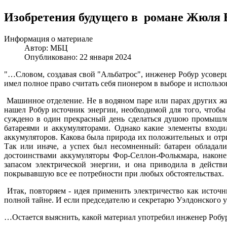
Изобретения будущего в романе Жюля В
Информация о материале
Автор:
МБЦ
Опубликовано: 22 января 2024
"…Словом, создавая свой "Альбатрос", инженер Робур усовер
имел полное право считать себя пионером в выборе и использо
Машинное отделение. Не в водяном паре или парах других жид
нашел Робур источник энергии, необходимой для того, чтобы 
суждено в один прекрасный день сделаться душою промышле
батареями и аккумуляторами. Однако какие элементы входи
аккумуляторов. Какова была природа их положительных и отриц
Так или иначе, а успех был несомненный: батареи обладал
достоинствами аккумуляторы Фор-Селлон-Фолькмара, наконе
запасом электрической энергии, и она приводила в действ
покрывавшую все ее потребности при любых обстоятельствах.
Итак, повторяем - идея применить электричество как источ
полной тайне. И если председателю и секретарю Уэлдонского уч
…Остается выяснить, какой материал употребил инженер Робу