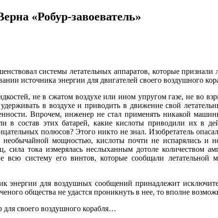
ерна «Робур-завоеватель»
шенствовал системы летательных аппаратов, которые признали л
вании источника энергии для двигателей своего воздушного кор
костей, не в сжатом воздухе или ином упругом газе, не во вз
удерживать в воздухе и приводить в движение свой летательны
нности. Впрочем, инженер не стал применять никакой машин
ли в состав этих батарей, какие кислоты приводили их в дей
ательных полюсов? Этого никто не знал. Изобретатель опасался 
и необычайной мощностью, кислоты почти не испарялись и не
ц, сила тока измерялась неслыханным дотоле количеством ам
ие всю систему его винтов, которые сообщали летательной 
ник энергии для воздушных сообщений принадлежит исключите
еного общества не удастся проникнуть в нее, то вполне возможн
р для своего воздушного корабля…