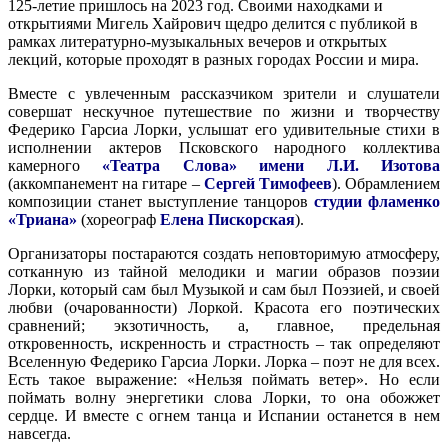
125-летие пришлось на 2023 год. Своими находками и
открытиями Мигель Хайрович щедро делится с публикой в
рамках литературно-музыкальных вечеров и открытых
лекций, которые проходят в разных городах России и мира.
Вместе с увлеченным рассказчиком зрители и слушатели
совершат нескучное путешествие по жизни и творчеству
Федерико Гарсиа Лорки, услышат его удивительные стихи в
исполнении актеров Псковского народного коллектива
камерного
«Театра Слова» имени Л.И. Изотова
(аккомпанемент на гитаре –
Сергей Тимофеев
). Обрамлением
композиции станет выступление танцоров
студии фламенко
«Триана»
(хореограф
Елена Пискорская
).
Организаторы постараются создать неповторимую атмосферу,
сотканную из тайной мелодики и магии образов поэзии
Лорки, который сам был Музыкой и сам был Поэзией, и своей
любви (очарованности) Лоркой. Красота его поэтических
сравнений; экзотичность, а, главное, предельная
откровенность, искренность и страстность – так определяют
Вселенную Федерико Гарсиа Лорки. Лорка – поэт не для всех.
Есть такое выражение: «Нельзя поймать ветер». Но если
поймать волну энергетики слова Лорки, то она обожжет
сердце. И вместе с огнем танца и Испании останется в нем
навсегда.