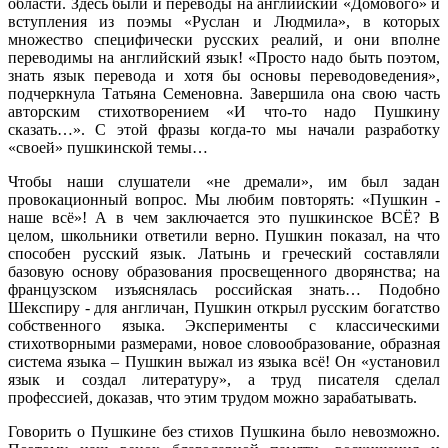
области. Здесь были и переводы на английский «Домового» и
вступления из поэмы «Руслан и Людмила», в которых
множество специфически русских реалий, и они вполне
переводимы на английский язык! «Просто надо быть поэтом,
знать язык перевода и хотя бы основы переводоведения»,
подчеркнула Татьяна Семеновна. Завершила она свою часть
авторским стихотворением «И что-то надо Пушкину
сказать…». С этой фразы когда-то мы начали разработку
«своей» пушкинской темы…
Чтобы наши слушатели «не дремали», им был задан
провокационный вопрос. Мы любим повторять: «Пушкин -
наше всё»! А в чем заключается это пушкинское ВСЁ? В
целом, школьники ответили верно. Пушкин показал, на что
способен русский язык. Латынь и греческий составляли
базовую основу образования просвещенного дворянства; на
французском изъяснялась российская знать… Подобно
Шекспиру - для англичан, Пушкин открыл русским богатство
собственного языка. Эксперименты с классическими
стихотворными размерами, новое словообразование, образная
система языка – Пушкин выжал из языка всё! Он «установил
язык и создал литературу», а труд писателя сделал
профессией, доказав, что этим трудом можно зарабатывать.
Говорить о Пушкине без стихов Пушкина было невозможно.