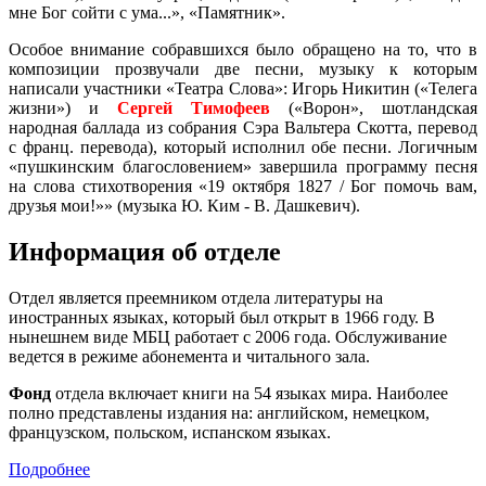
мне Бог сойти с ума...», «Памятник».
Особое внимание собравшихся было обращено на то, что в
композиции прозвучали две песни, музыку к которым
написали участники «Театра Слова»: Игорь Никитин («Телега
жизни») и
Сергей Тимофеев
(«Ворон», шотландская
народная баллада из собрания Сэра Вальтера Скотта, перевод
с франц. перевода), который исполнил обе песни. Логичным
«пушкинским благословением» завершила программу песня
на слова стихотворения «19 октября 1827 / Бог помочь вам,
друзья мои!»» (музыка Ю. Ким - В. Дашкевич).
Информация об отделе
Отдел является преемником отдела литературы на
иностранных языках, который был открыт в 1966 году. В
нынешнем виде МБЦ работает с 2006 года. Обслуживание
ведется в режиме абонемента и читального зала.
Фонд
отдела включает книги на 54 языках мира. Наиболее
полно представлены издания на: английском, немецком,
французском, польском, испанском языках.
Подробнее