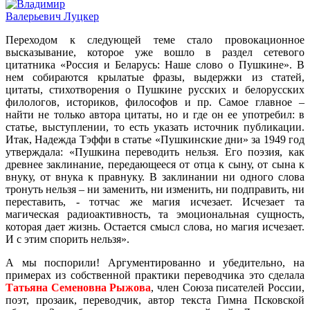
Переходом к следующей теме стало провокационное
высказывание, которое уже вошло в раздел сетевого
цитатника «Россия и Беларусь: Наше слово о Пушкине». В
нем собираются крылатые фразы, выдержки из статей,
цитаты, стихотворения о Пушкине русских и белорусских
филологов, историков, философов и пр. Самое главное –
найти не только автора цитаты, но и где он ее употребил: в
статье, выступлении, то есть указать источник публикации.
Итак, Надежда Тэффи в статье «Пушкинские дни» за 1949 год
утверждала: «Пушкина переводить нельзя. Его поэзия, как
древнее заклинание, передающееся от отца к сыну, от сына к
внуку, от внука к правнуку. В заклинании ни одного слова
тронуть нельзя – ни заменить, ни изменить, ни подправить, ни
переставить, - тотчас же магия исчезает. Исчезает та
магическая радиоактивность, та эмоциональная сущность,
которая дает жизнь. Остается смысл слова, но магия исчезает.
И с этим спорить нельзя».
А мы поспорили! Аргументированно и убедительно, на
примерах из собственной практики переводчика это сделала
Татьяна Семеновна Рыжова
, член Союза писателей России,
поэт, прозаик, переводчик, автор текста Гимна Псковской