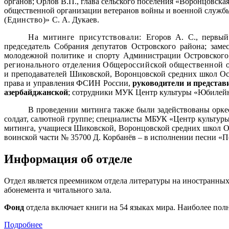
органов;
Орлов В.П., глава сельского поселения
«Воронцовская
общественной организации ветеранов войны и военной службы
(Единство)»
С. А. Дукаев.
На митинге присутствовали:
Егоров А. С., первый
председатель Собрания депутатов Островского района; заме
молодежной политике и спорту Администрации Островского
регионального отделения Общероссийской общественной о
и преподавателей Шиковской, Воронцовской средних школ Ос
права и управления ФСИН России,
руководители и представ
азербайджанской
; сотрудники МУК Центр культуры «Юбилейны
В проведении митинга также были задействованы орке
солдат, салютной группе; специалисты МБУК «Центр культуры
митинга, учащиеся
Шиковской,
Воронцовской средних школ О
воинской части № 35700 Д. Корбанёв – в исполнении песни «П
Информация об отделе
Отдел является преемником отдела литературы на иностранных
абонемента и читального зала.
Фонд
отдела включает книги на 54 языках мира. Наиболее полн
Подробнее