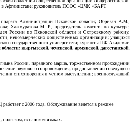
ковской областной общественной организации Общероссийской
й в Афганистане; руководитель ПООО «
ЦЧК «БАРТ
Аппарата Администрации Псковской области; Обризан А.М.,
ва; Хажмуратова М. Р., председатель комитета по культуре,
дел России по Псковской области и Островскому району,
сти, некоммерческих общественных организаций;
учащихся
вского государственного университета; курсанты ПФ Академии
области: кыргызской, чеченской, армянской, дагестанской,
и гимна России, парадного марша, торжественном прохождении
печении звукового сопровождения, предоставлении соведущего
чтении стихотворения и устном выступлении;
военнослужащий
 работает с 2006 года. Обслуживание ведется в режиме
, польском, испанском языках.