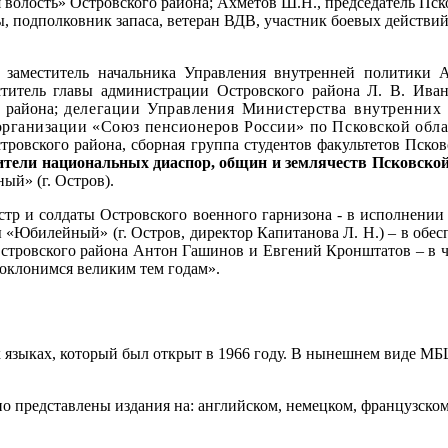
 волость» Островского района; Ахметов Ш.Н., председатель Пс
, подполковник запаса, ветеран ВДВ, участник боевых действи
 заместитель начальника Управления внутренней политики 
ститель главы администрации Островского района Л. В. Ивано
 района;
делегации Управления Министерства внутренних 
рганизации «Союз пенсионеров России» по Псковской обла
тровского района,
сборная группа студентов факультетов Пско
ители национальных диаспор, общин и землячеств Псковской 
й» (г. Остров).
стр и солдаты Островского военного гарнизона - в исполнени
 «Юбилейный» (г. Остров, директор Капитанова Л. Н.) – в обес
стровского района
Антон Гашинов и Евгений Кронштатов
– в 
оклонимся великим тем годам».
 языках, который был открыт в 1966 году. В нынешнем виде МБЦ
о представлены издания на: английском, немецком, французском