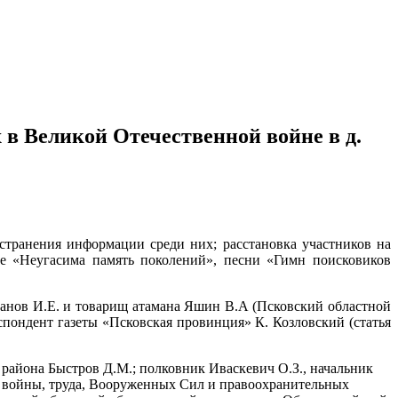
в Великой Отечественной войне в д.
транения информации среди них; расстановка участников на
е «Неугасима память поколений», песни «Гимн поисковиков
ванов И.Е. и товарищ атамана Яшин В.А (Псковский областной
пондент газеты «Псковская провинция» К. Козловский (статья
 района Быстров Д.М.; полковник Иваскевич О.З., начальник
ов войны, труда, Вооруженных Сил и правоохранительных