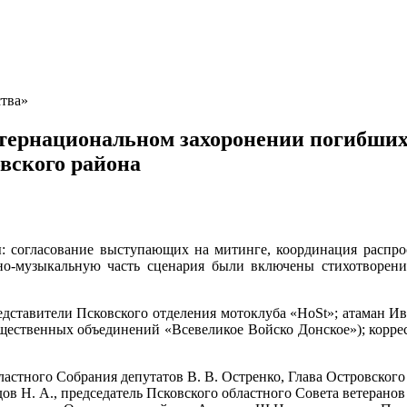
ства»
ернациональном захоронении погибших 
вского района
: согласование выступающих на митинге, координация распрос
но-музыкальную часть сценария были включены стихотворени
едставители Псковского отделения мотоклуба «HoSt»; атаман И
щественных объединений «Всевеликое Войско Донское»); коррес
ластного Собрания депутатов В. В. Остренко, Глава Островского
дов Н. А., председатель Псковского областного Совета ветеран