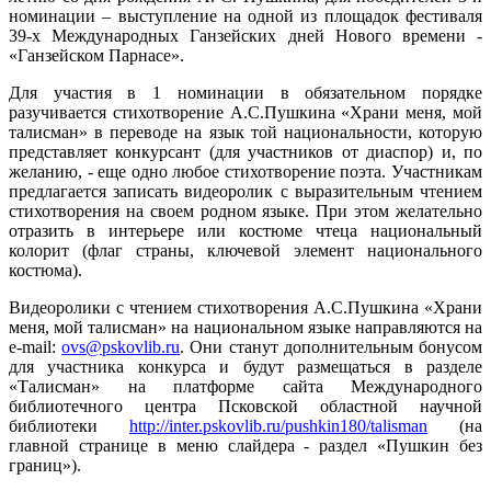
номинации – выступление на одной из площадок фестиваля
39-х Международных Ганзейских дней Нового времени -
«Ганзейском Парнасе».
Для участия в 1 номинации в обязательном порядке
разучивается стихотворение А.С.Пушкина «Храни меня, мой
талисман» в переводе на язык той национальности, которую
представляет конкурсант (для участников от диаспор) и, по
желанию, - еще одно любое стихотворение поэта. Участникам
предлагается записать видеоролик с выразительным чтением
стихотворения на своем родном языке. При этом желательно
отразить в интерьере или костюме чтеца национальный
колорит (флаг страны, ключевой элемент национального
костюма).
Видеоролики с чтением стихотворения А.С.Пушкина «Храни
меня, мой талисман» на национальном языке направляются на
e-mail:
ovs@pskovlib.ru
. Они станут дополнительным бонусом
для участника конкурса и будут размещаться в разделе
«Талисман» на платформе сайта Международного
библиотечного центра Псковской областной научной
библиотеки
http://inter.pskovlib.ru/pushkin180/talisman
(на
главной странице в меню слайдера - раздел «Пушкин без
границ»).