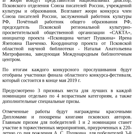
В жюри войдут представители национальных диаспор,
Псковского отделения Союза писателей России, учреждений
культуры и образования. Возглавит жюри конкурса член
Союза писателей России, заслуженный работник культуры
РФ, Почётный работник общего образования РФ,
председатель Псковской региональной культурно-
просветительской общественной организации «САКТА»,
инициатор проекта «Псковщина читает Пушкина» Ирена
Язеповна Панченко. Координатор проекта от Псковской
областной научной библиотеки - Наталья Анатольевна
Митрофанова, заведующая Международным библиотечным
центром.
По итогам каждого конкурсного прослушивания будут
отобраны участники финала областного конкурса-фестиваля,
который состоится в конце мая 2019 г.
Предусмотрено 3 призовых места для лучших в каждой
номинации отдельно по 4 возрастным категориям, а также
дополнительные специальные призы.
Отмеченные работы будут награждены красочными
Дипломами и поощрены книгами псковских авторов.
Главным призом для победителей 1 и 2 номинации станет
участие в торжественных мероприятиях, приуроченных к 220-
летию со дня рождения А. С. Пушкина, для победителей 3-й