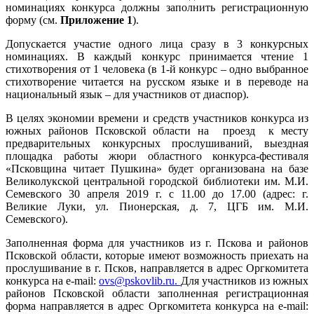
номинациях конкурса должны заполнить регистрационную
форму (см.
Приложение 1
).
Допускается участие одного лица сразу в 3 конкурсных
номинациях. В каждый конкурс принимается чтение 1
стихотворения от 1 человека (в 1-й конкурс – одно выбранное
стихотворение читается на русском языке и в переводе на
национальный язык – для участников от диаспор).
В целях экономии времени и средств участников конкурса из
южных районов Псковской области на проезд к месту
предварительных конкурсных прослушиваний, выездная
площадка работы жюри областного конкурса-фестиваля
«Псковщина читает Пушкина» будет организована на базе
Великолукской центральной городской библиотеки им. М.И.
Семевского 30 апреля 2019 г. с 11.00 до 17.00 (адрес: г.
Великие Луки, ул. Пионерская, д. 7, ЦГБ им. М.И.
Семевского).
Заполненная форма для участников из г. Пскова и районов
Псковской области, которые имеют возможность приехать на
прослушивание в г. Псков, направляется в адрес Оргкомитета
конкурса на e-mail:
ovs@pskovlib.ru
.
Для участников из южных
районов Псковской области заполненная регистрационная
форма направляется в адрес Оргкомитета конкурса на e-mail: