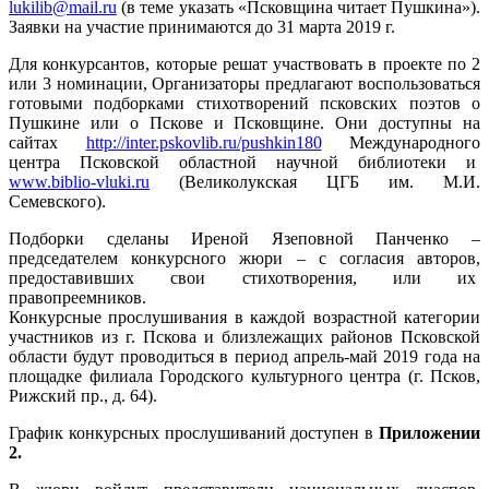
lukilib@mail.ru
(в теме указать «Псковщина читает Пушкина»).
Заявки на участие принимаются до 31 марта 2019 г.
Для конкурсантов, которые решат участвовать в проекте по 2
или 3 номинации, Организаторы предлагают воспользоваться
готовыми подборками стихотворений псковских поэтов о
Пушкине или о Пскове и Псковщине. Они доступны на
сайтах
http://inter.pskovlib.ru/pushkin180
Международного
центра Псковской областной научной библиотеки и
www.biblio-vluki.ru
(Великолукская ЦГБ им. М.И.
Семевского).
Подборки сделаны Иреной Язеповной Панченко –
председателем конкурсного жюри – с согласия авторов,
предоставивших свои стихотворения, или их
правопреемников.
Конкурсные прослушивания в каждой возрастной категории
участников из г. Пскова и близлежащих районов Псковской
области будут проводиться в период апрель-май 2019 года на
площадке филиала Городского культурного центра (г. Псков,
Рижский пр., д. 64).
График конкурсных прослушиваний доступен в
Приложении
2.