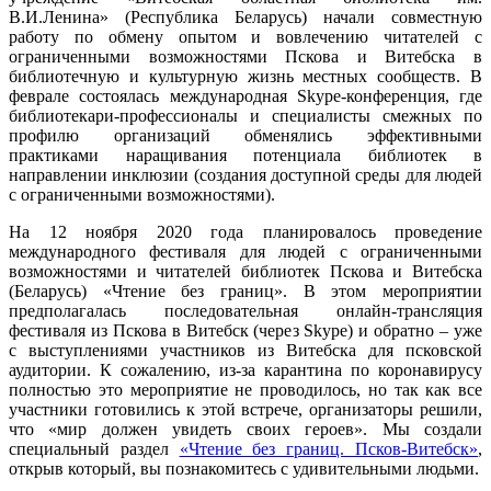
В.И.Ленина» (Республика Беларусь) начали совместную
работу по обмену опытом и вовлечению читателей с
ограниченными возможностями Пскова и Витебска в
библиотечную и культурную жизнь местных сообществ. В
феврале состоялась международная Skype-конференция, где
библиотекари-профессионалы и специалисты смежных по
профилю организаций обменялись эффективными
практиками наращивания потенциала библиотек в
направлении инклюзии (создания доступной среды для людей
с ограниченными возможностями).
На 12 ноября 2020 года планировалось проведение
международного фестиваля для людей с ограниченными
возможностями и читателей библиотек Пскова и Витебска
(Беларусь) «Чтение без границ». В этом мероприятии
предполагалась последовательная онлайн-трансляция
фестиваля из Пскова в Витебск (через Skype) и обратно – уже
с выступлениями участников из Витебска для псковской
аудитории. К сожалению, из-за карантина по коронавирусу
полностью это мероприятие не проводилось, но так как все
участники готовились к этой встрече, организаторы решили,
что «мир должен увидеть своих героев». Мы создали
специальный раздел
«Чтение без границ. Псков-Витебск»
,
открыв который, вы познакомитесь с удивительными людьми.