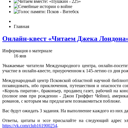
Главная
Онлайн-квест «Читаем Джека Лондона
Информация о материале
16
янв
Уважаемые читатели Международного центра, онлайн-посети
участие в онлайн-квесте, приуроченном к 145-летию со дня р
Международный центр Псковской областной научной библиоте
позавидовать, ибо приключения, путешествия и опасности со
«Король пиратов», браконьер, продавец газет, рабочий на к
(полное имя при рождении - Джон Гри́ффит Че́йни), америка
романов, с которым мы предлагаем познакомиться поближе.
Вас будут ожидать 3 задания. На выполнение каждого из них да
Ответы, цитаты и эссе присылайте на следующий адрес э
https://vk.com/club161900254
.