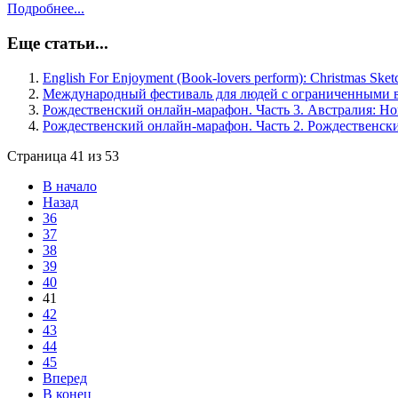
Подробнее...
Еще статьи...
English For Enjoyment (Book-lovers perform): Christmas Sket
Международный фестиваль для людей с ограниченными во
Рождественский онлайн-марафон. Часть 3. Австралия: Н
Рождественский онлайн-марафон. Часть 2. Рождественс
Страница 41 из 53
В начало
Назад
36
37
38
39
40
41
42
43
44
45
Вперед
В конец