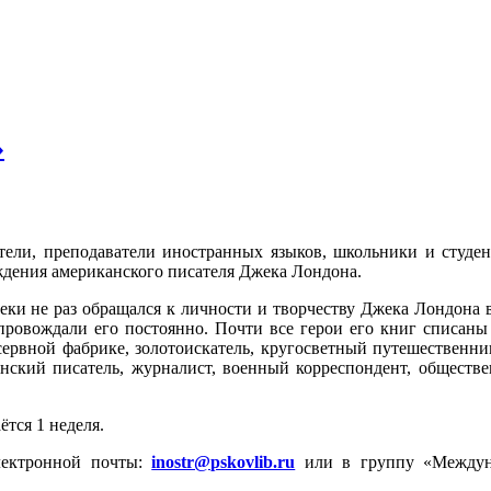
»
тели, преподаватели иностранных языков, школьники и студе
ождения американского писателя Джека Лондона.
ки не раз обращался к личности и творчеству Джека Лондона 
провождали его постоянно. Почти все герои его книг списаны 
онсервной фабрике, золотоискатель, кругосветный путешествен
нский писатель, журналист, военный корреспондент, обществе
ётся 1 неделя.
лектронной почты:
inostr@pskovlib.ru
или в группу «Междун