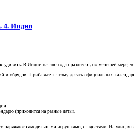
 4. Индия
 удивить. В Индии начало года празднуют, по меньшей мере, чет
ий и обрядов. Прибавьте к этому десять официальных календаре
дии
ендарю (приходится на разные даты),
о наряжают самодельными игрушками, сладостями. На улицах го