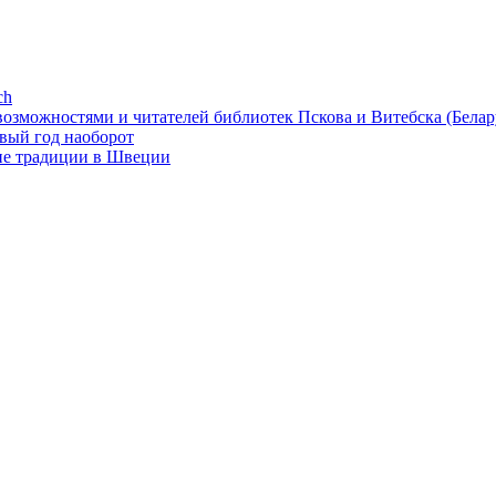
ch
зможностями и читателей библиотек Пскова и Витебска (Белару
овый год наоборот
кие традиции в Швеции