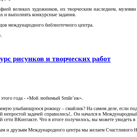
рафией великих художников, их творческим наследием, музеям
ах и выполнять конкурсные задания.
ов международного библиотечного центра.
.
рс рисунков и творческих работ
 этого года - «Мой любимый Smile`ик».
имую улыбающуюся рожицу – смайлик? На самом деле, если подойт
 непростой задачей справились!.. Он начался в Международный 
 сети ВКонтакте. Что в итоге получилось, вы можете увидеть в
рам и друзьям Международного центра мы желаем Счастливого Н