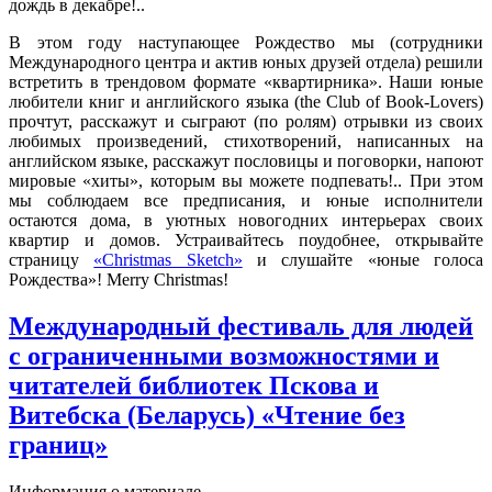
дождь в декабре!..
В этом году наступающее Рождество мы (сотрудники
Международного центра и актив юных друзей отдела) решили
встретить в трендовом формате «квартирника». Наши юные
любители книг и английского языка (the Club of Book-Lovers)
прочтут, расскажут и сыграют (по ролям) отрывки из своих
любимых произведений, стихотворений, написанных на
английском языке, расскажут пословицы и поговорки, напоют
мировые «хиты», которым вы можете подпевать!.. При этом
мы соблюдаем все предписания, и юные исполнители
остаются дома, в уютных новогодних интерьерах своих
квартир и домов. Устраивайтесь поудобнее, открывайте
страницу
«Christmas Sketch»
и слушайте «юные голоса
Рождества»! Merry Christmas!
Международный фестиваль для людей
с ограниченными возможностями и
читателей библиотек Пскова и
Витебска (Беларусь) «Чтение без
границ»
Информация о материале