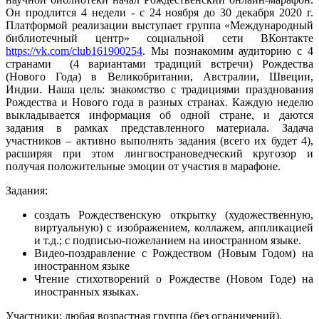
Он продлится 4 недели - с 24 ноября до 30 декабря 2020 г.
Платформой реализации выступает группа «Международный
библиотечный центр» социальной сети ВКонтакте
https://vk.com/club161900254
. Мы познакомим аудиторию с 4
странами (4 вариантами традиций встречи) Рождества
(Нового Года) в Великобритании, Австралии, Швеции,
Индии. Наша цель: знакомство с традициями празднования
Рождества и Нового года в разных странах. Каждую неделю
выкладывается информация об одной стране, и даются
задания в рамках представленного материала. Задача
участников – активно выполнять задания (всего их будет 4),
расширяя при этом лингвострановедческий кругозор и
получая положительные эмоции от участия в марафоне.
Задания:
создать Рождественскую открытку (художественную,
виртуальную) с изображением, коллажем, аппликацией
и т.д.; с подписью-пожеланием на иностранном языке.
Видео-поздравление с Рождеством (Новым Годом) на
иностранном языке
Чтение стихотворений о Рождестве (Новом Годе) на
иностранных языках.
Участники: любая возрастная группа (без ограничений).