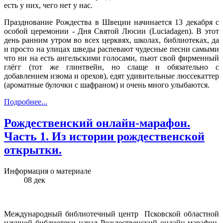
есть у них, чего нет у нас.
Празднование Рождества в Швеции начинается 13 декабря с
особой церемонии - Дня Святой Люсии (Luciadagen). В этот
день ранним утром во всех церквях, школах, библиотеках, да
и просто на улицах шведы распевают чудесные песни самыми
что ни на есть ангельскими голосами, пьют свой фирменный
глёгг (тот же глинтвейн, но слаще и обязательно с
добавлением изюма и орехов), едят удивительные люссекаттер
(ароматные булочки с шафраном) и очень много улыбаются.
Подробнее...
Рождественский онлайн-марафон.
Часть 1. Из истории рождественской
открытки.
Информация о материале
08
дек
Международный библиотечный центр Псковской областной
научной библиотеки начал Рождественский онлайн-марафон.