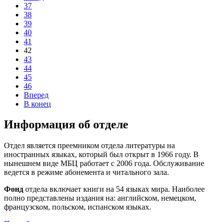
37
38
39
40
41
42
43
44
45
46
Вперед
В конец
Информация об отделе
Отдел является преемником отдела литературы на
иностранных языках, который был открыт в 1966 году. В
нынешнем виде МБЦ работает с 2006 года. Обслуживание
ведется в режиме абонемента и читального зала.
Фонд
отдела включает книги на 54 языках мира. Наиболее
полно представлены издания на: английском, немецком,
французском, польском, испанском языках.