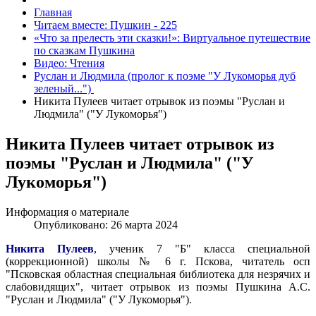
Главная
Читаем вместе: Пушкин - 225
«Что за прелесть эти сказки!»: Виртуальное путешествие
по сказкам Пушкина
Видео: Чтения
Руслан и Людмила (пролог к поэме "У Лукоморья дуб
зеленый...")
Никита Пулеев читает отрывок из поэмы "Руслан и
Людмила" ("У Лукоморья")
Никита Пулеев читает отрывок из
поэмы "Руслан и Людмила" ("У
Лукоморья")
Информация о материале
Опубликовано: 26 марта 2024
Никита Пулеев
, ученик 7 "Б" класса специальной
(коррекционной) школы № 6 г. Пскова, читатель осп
"Псковская областная специальная библиотека для незрячих и
слабовидящих", читает отрывок из поэмы Пушкина А.С.
"Руслан и Людмила" ("У Лукоморья").