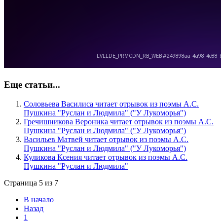
Еще статьи...
Соловьева Василиса читает отрывок из поэмы А.С.
Пушкина "Руслан и Людмила" ("У Лукоморья")
Гречишникова Вероника читает отрывок из поэмы А.С.
Пушкина "Руслан и Людмила" ("У Лукоморья")
Васильев Матвей читает отрывок из поэмы А.С.
Пушкина "Руслан и Людмила" ("У Лукоморья")
Куликова Ксения читает отрывок из поэмы А.С.
Пушкина "Руслан и Людмила"
Страница 5 из 7
В начало
Назад
1