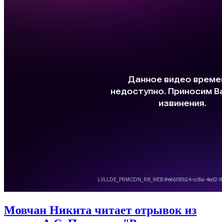
Мовчан Никита читает отрывок из