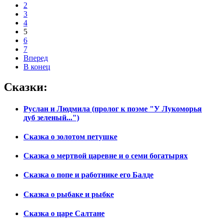
2
3
4
5
6
7
Вперед
В конец
Сказки:
Руслан и Людмила (пролог к поэме "У Лукоморья
дуб зеленый...")
Сказка о золотом петушке
Сказка о мертвой царевне и о семи богатырях
Сказка о попе и работнике его Балде
Сказка о рыбаке и рыбке
Сказка о царе Салтане