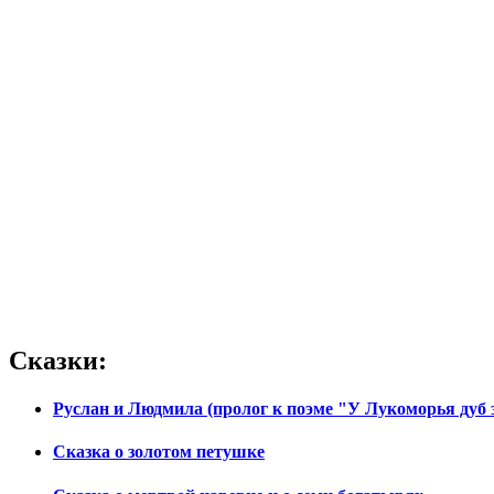
Сказки:
Руслан и Людмила (пролог к поэме "У Лукоморья дуб з
Сказка о золотом петушке