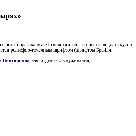
тырях»
ального образования «Псковский областной колледж искусств
ечатан рельефно-точечным шрифтом (шрифтом Брайля).
а Викторовна
, зав. отделом обслуживания).