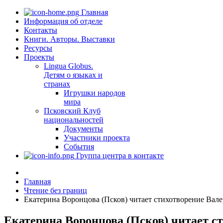
Главная
Информация об отделе
Контакты
Книги. Авторы. Выставки
Ресурсы
Проекты
Lingua Globus.
Детям о языках и
странах
Игрушки народов
мира
Псковский Клуб
национальностей
Документы
Участники проекта
События
Группа центра в контакте
Главная
Чтение без границ
Екатерина Воронцова (Псков) читает стихотворение Ва
Екатерина Воронцова (Псков) читает 