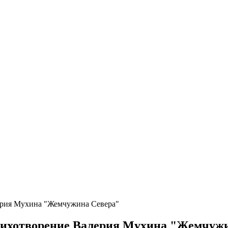
лерия Мухина "Жемчужина Севера"
стихотворение Валерия Мухина "Жемчуж