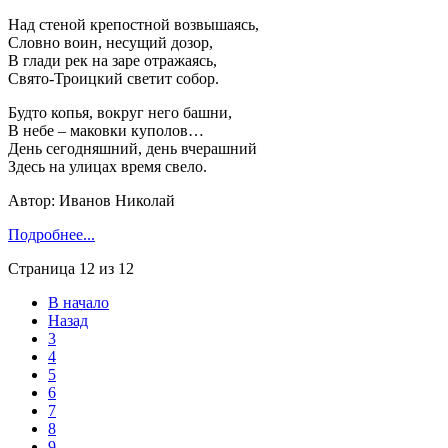
Над стеной крепостной возвышаясь,
Словно воин, несущий дозор,
В глади рек на заре отражаясь,
Свято-Троицкий светит собор.
Будто копья, вокруг него башни,
В небе – маковки куполов…
День сегодняшний, день вчерашний
Здесь на улицах время свело.
Автор: Иванов Николай
Подробнее...
Страница 12 из 12
В начало
Назад
3
4
5
6
7
8
9