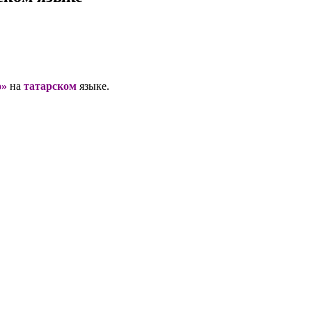
о»
на
татарском
языке.