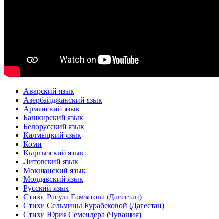
Аварский язык
Азербайджанский язык
Армянский язык
Башкирский язык
Белорусский язык
Калмыцкий язык
Коми
Кыргызский язык
Литовский язык
Мокшанский язык
Молдавский язык
Русский язык
Стихи Расула Гамзатова (Дагестан)
Стихи Сельмины Курабековой (Дагестан)
Стихи Юрия Семендера (Чувашия)