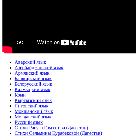
Аварский язык
Азербайджанский язык
Армянский язык
Башкирский язык
Белорусский язык
Калмыцкий язык
Коми
Кыргызский язык
Литовский язык
Мокшанский язык
Молдавский язык
Русский язык
Стихи Расула Гамзатова (Дагестан)
Стихи Сельмины Курабековой (Дагестан)