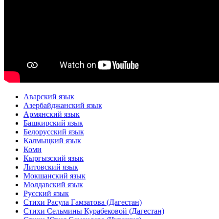
Аварский язык
Азербайджанский язык
Армянский язык
Башкирский язык
Белорусский язык
Калмыцкий язык
Коми
Кыргызский язык
Литовский язык
Мокшанский язык
Молдавский язык
Русский язык
Стихи Расула Гамзатова (Дагестан)
Стихи Сельмины Курабековой (Дагестан)