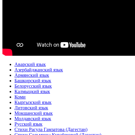
Аварский язык
Азербайджанский язык
Армянский язык
Башкирский язык
Белорусский язык
Калмыцкий язык
Коми
Кыргызский язык
Литовский язык
Мокшанский язык
Молдавский язык
Русский язык
Стихи Расула Гамзатова (Дагестан)
Стихи Сельмины Курабековой (Дагестан)