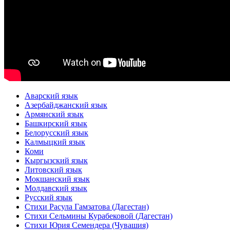
Аварский язык
Азербайджанский язык
Армянский язык
Башкирский язык
Белорусский язык
Калмыцкий язык
Коми
Кыргызский язык
Литовский язык
Мокшанский язык
Молдавский язык
Русский язык
Стихи Расула Гамзатова (Дагестан)
Стихи Сельмины Курабековой (Дагестан)
Стихи Юрия Семендера (Чувашия)