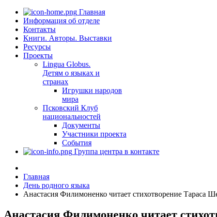
Главная
Информация об отделе
Контакты
Книги. Авторы. Выставки
Ресурсы
Проекты
Lingua Globus.
Детям о языках и
странах
Игрушки народов
мира
Псковский Клуб
национальностей
Документы
Участники проекта
События
Группа центра в контакте
Главная
День родного языка
Анастасия Филимоненко читает стихотворение Тараса Ше
Анастасия Филимоненко читает стихот