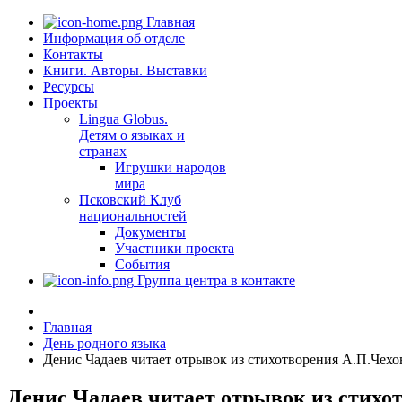
Главная
Информация об отделе
Контакты
Книги. Авторы. Выставки
Ресурсы
Проекты
Lingua Globus.
Детям о языках и
странах
Игрушки народов
мира
Псковский Клуб
национальностей
Документы
Участники проекта
События
Группа центра в контакте
Главная
День родного языка
Денис Чадаев читает отрывок из стихотворения А.П.Чехо
Денис Чадаев читает отрывок из стихо