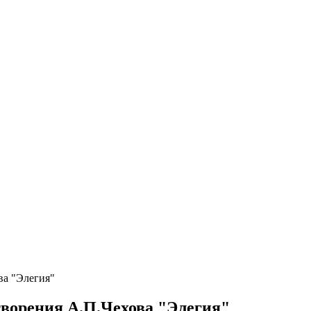
ва "Элегия"
творения А.П.Чехова "Элегия"