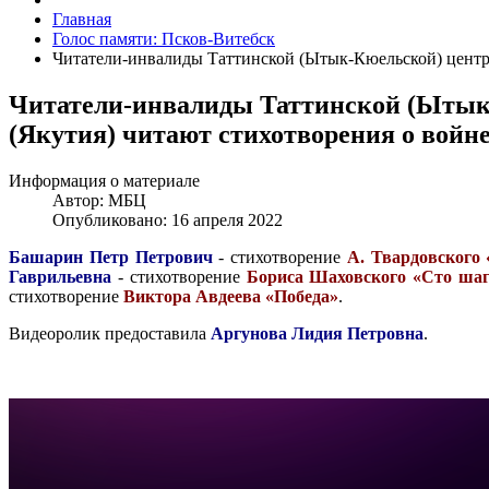
Главная
Голос памяти: Псков-Витебск
Читатели-инвалиды Таттинской (Ытык-Кюельской) центра
Читатели-инвалиды Таттинской (Ытык-
(Якутия) читают стихотворения о войн
Информация о материале
Автор:
МБЦ
Опубликовано: 16 апреля 2022
Башарин Петр Петрович
- стихотворение
А. Твардовского 
Гаврильевна
- стихотворение
Бориса Шаховского «Сто ша
стихотворение
Виктора Авдеева «Победа»
.
Видеоролик предоставила
Аргунова Лидия Петровна
.