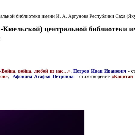
льной библиотеки имени И. А. Аргунова Республики Саха (Яку
Кюельской) центральной библиотеки им
е
«Война, война, любой из нас…»
,
Петров Иван Иванович
- 
гов»
,
Афонина Агафья Петровна
– стихотворение
«Капитан 