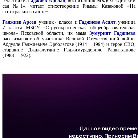
Участники:
Гаджиев Арслан
, воспитанник МБДОУ «Детский
сад №1», читает стихотворение Риммы Казаковой «На
фотографии в газете».
Гаджиев Арсен
, ученик 4 класса, и
Гаджиева Асият
, ученица
7 класса МБОУ «Стругокрасненская общеобразовательная
школа» Псковской области, их мама
Зумурият Гаджиева
рассказывают об участнике Великой Отечественной войны
Абдулле Гаджиевиче Эрболатове (1914 – 1994) и герое СВО,
старшине Джалалутдине Гаджимурадовиче Рашитханове
(1983 – 1922).