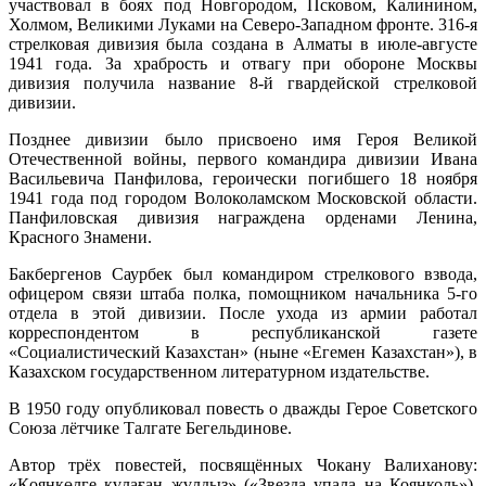
участвовал в боях под Новгородом, Псковом, Калинином,
Холмом, Великими Луками на Северо-Западном фронте. 316-я
стрелковая дивизия была создана в Алматы в июле-августе
1941 года. За храбрость и отвагу при обороне Москвы
дивизия получила название 8-й гвардейской стрелковой
дивизии.
Позднее дивизии было присвоено имя Героя Великой
Отечественной войны, первого командира дивизии Ивана
Васильевича Панфилова, героически погибшего 18 ноября
1941 года под городом Волоколамском Московской области.
Панфиловская дивизия награждена орденами Ленина,
Красного Знамени.
Бакбергенов Саурбек был командиром стрелкового взвода,
офицером связи штаба полка, помощником начальника 5-го
отдела в этой дивизии. После ухода из армии работал
корреспондентом в республиканской газете
«Социалистический Казахстан» (ныне «Егемен Казахстан»), в
Казахском государственном литературном издательстве.
В 1950 году опубликовал повесть о дважды Герое Советского
Союза лётчике Талгате Бегельдинове.
Автор трёх повестей, посвящённых Чокану Валиханову:
«Қоянкөлге құлаған жүлдыз» («Звезда упала на Коянколь»),