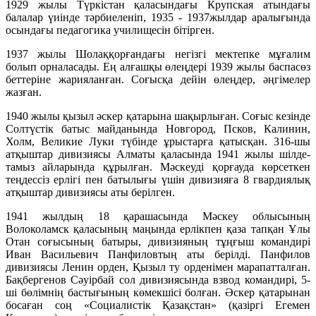
1929 жылы Түркістан қаласындағы Крупская атындағы
балалар үиінде тәрбиеленіп, 1935 - 1937жылдар аралығында
осындағы педагогика училищесін бітірген.
1937 жылы Шолаққорғандағы негізгі мектепке мұғалим
болып орналасады. Ең алғашқы өлеңдері 1939 жылы баспасөз
беттеріне жарияланған. Соғысқа дейін өлеңдер, әңгімелер
жазған.
1940 жылы қызыл әскер қатарына шақырлыған. Соғыс кезінде
Солтүстік батыс майданында Новгород, Псков, Калинин,
Холм, Великие Луки түбінде ұрыстарға қатысқан. 316-шы
атқыштар дивизиясы Алматы қаласында 1941 жылы шілде-
тамыз айларында құрылған. Мәскеуді қорғауда көрсеткен
теңдессіз ерлігі пен батылығы үшін дивизияға 8 гвардиялық
атқыштар дивизиясы аты берілген.
1941 жылдың 18 қарашасында Мәскеу облысының
Волоколамск қаласының маңында ерлікпен қаза тапқан Ұлы
Отан соғысының батыры, дивизияның тұңғыш командирі
Иван Васильевич Панфиловтың аты берілді. Панфилов
дивизиясы Ленин орден, Қызыл ту орденімен марапатталған.
Бақбергенов Сәуірбай сол дивизиясында взвод командирі, 5-
ші бөлімнің бастығының көмекшісі болған. Әскер қатарынан
босаған соң «Социалистік Қазақстан» (қазіргі Егемен