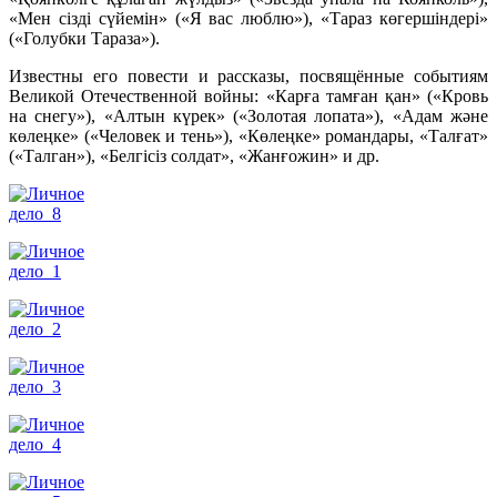
«Мен сізді сүйемін» («Я вас люблю»), «Тараз көгершіндері»
(«Голубки Тараза»).
Известны его повести и рассказы, посвящённые событиям
Великой Отечественной войны: «Карға тамған қан» («Кровь
на снегу»), «Алтын күрек» («Золотая лопата»), «Адам және
көлеңке» («Человек и тень»), «Көлеңке» романдары, «Талғат»
(«Талган»), «Белгісіз солдат», «Жанғожин» и др.