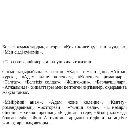
Келесі жұмыстардың авторы: «Қоян көлге құлаған жүлдыз»,
«Мен сізді сүйемін».
«Тараз көгершіндері» атты үш хикаят жазған.
Соғыс тақырыбына жазылған: «Қарға тамған қан», «Алтын
күрек», «Адам және көлеңке», «Көлеңке» романдары,
«Талғат», «Белгісіз солдат», «Жанғожин», «Барлаушылар»,
«Атжалында» хикаяттары мен көптеген әңгімелері оқырманға
жақсы таныс.
«Мейірімді анам», «Адам жоне көлеңке», «Кентау»
романдарының; «Бозторғай», «"Әнші бала», «13-нөмірлі
ойыншы» хикаяттарының, «Біздің жігіттер», «Біздің колхозда
болған еді», «Жол Алтынемел арқылы өтеді» атты әңгіме
жинақтарының авторы.