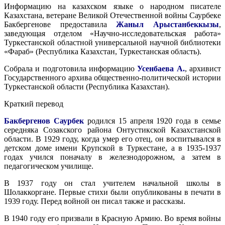
Информацию на казахском языке о народном писателе
Казахстана, ветеране Великой Отечественной войны Саурбеке
Бакбергенове предоставила
Жаныл Арыстанбеккызы
,
заведующая отделом «Научно-исследовательская работа»
Туркестанской областной универсальной научной библиотеки
«Фараб» (Республика Казахстан, Туркестанская область).
Собрала и подготовила информацию
Усенбаева А.
, архивист
Государственного архива общественно-политической истории
Туркестанской области (Республика Казахстан).
Краткий перевод
Бакбергенов Саурбек
родился 15 апреля 1920 года в семье
середняка Созакского района Онтустикской Казахстанской
области. В 1929 году, когда умер его отец, он воспитывался в
детском доме имени Крупской в ​​Туркестане, а в 1935-1937
годах учился поначалу в железнодорожном, а затем в
педагогическом училище.
В 1937 году он стал учителем начальной школы в
Шолаккоргане. Первые стихи были опубликованы в печати в
1939 году. Перед войной он писал также и рассказы.
В 1940 году его призвали в Красную Армию. Во время войны