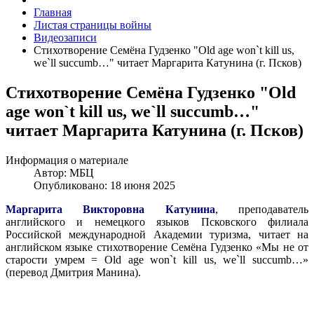
Главная
Листая страницы войны
Видеозаписи
Стихотворение Семёна Гудзенко "Old age won`t kill us,
we`ll succumb…" читает Маргарита Катунина (г. Псков)
Стихотворение Семёна Гудзенко "Old
age won`t kill us, we`ll succumb…"
читает Маргарита Катунина (г. Псков)
Информация о материале
Автор:
МБЦ
Опубликовано: 18 июня 2025
Маргарита Викторовна Катунина
, преподаватель
английского и немецкого языков Псковского филиала
Российской международной Академии туризма, читает на
английском языке стихотворение Семёна Гудзенко «Мы не от
старости умрем = Old age won`t kill us, we`ll succumb…»
(перевод Дмитрия Манина).