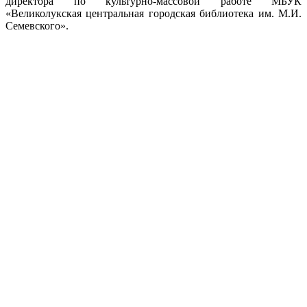
директора по культурно-массовой работе МБУК
«Великолукская центральная городская библиотека им. М.И.
Семевского».