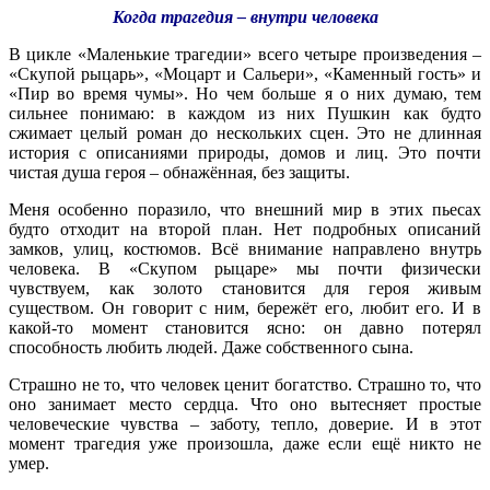
Когда трагедия – внутри человека
В цикле «Маленькие трагедии» всего четыре произведения –
«Скупой рыцарь», «Моцарт и Сальери», «Каменный гость» и
«Пир во время чумы». Но чем больше я о них думаю, тем
сильнее понимаю: в каждом из них Пушкин как будто
сжимает целый роман до нескольких сцен. Это не длинная
история с описаниями природы, домов и лиц. Это почти
чистая душа героя – обнажённая, без защиты.
Меня особенно поразило, что внешний мир в этих пьесах
будто отходит на второй план. Нет подробных описаний
замков, улиц, костюмов. Всё внимание направлено внутрь
человека. В «Скупом рыцаре» мы почти физически
чувствуем, как золото становится для героя живым
существом. Он говорит с ним, бережёт его, любит его. И в
какой-то момент становится ясно: он давно потерял
способность любить людей. Даже собственного сына.
Страшно не то, что человек ценит богатство. Страшно то, что
оно занимает место сердца. Что оно вытесняет простые
человеческие чувства – заботу, тепло, доверие. И в этот
момент трагедия уже произошла, даже если ещё никто не
умер.