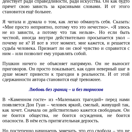
действует ради справедливости, ради искусства. Он как будто
прячет свою зависть за красивыми словами. И от этого
становится ещё больнее.
Я читала и думала о том, как легко обмануть себя. Сказать:
«Мне просто неприятно, потому что это нечестно». «Я злюсь
не из зависти, а потому что так нельзя». Но если быть
честной, иногда внутри действительно просыпается укол –
почему не я? И вот в этот момент, мне кажется, и решается
судьба человека. Признает ли он своё чувство и справится с
ним – или позволит ему управлять собой.
Пушкин ничего не объясняет напрямую. Он не выносит
приговоров. Он просто показывает, как один неверный шаг в
душе может привести к трагедии в реальности. И от этой
сдержанности автора становится ещё тревожнее.
Любовь без границ – и без тормозов
В «Каменном госте» из «Маленьких трагедий» перед нами
появляется Дон Гуан – человек яркий, смелый, живущий так,
как хочет. Сначала он действительно кажется свободным. Он
не боится общества, не боится осуждения, не боится
опасности. В нём есть притягательная дерзость.
Но постепенно начинаешь замечать, что его свобода – это не