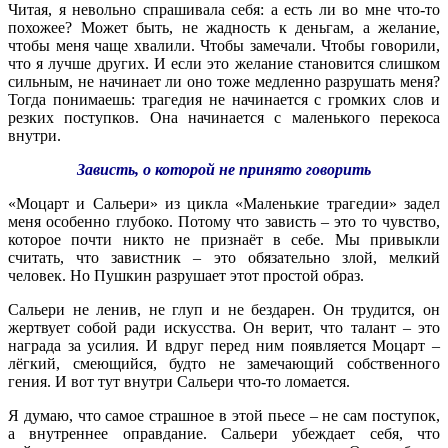
Читая, я невольно спрашивала себя: а есть ли во мне что-то
похожее? Может быть, не жадность к деньгам, а желание,
чтобы меня чаще хвалили. Чтобы замечали. Чтобы говорили,
что я лучше других. И если это желание становится слишком
сильным, не начинает ли оно тоже медленно разрушать меня?
Тогда понимаешь: трагедия не начинается с громких слов и
резких поступков. Она начинается с маленького перекоса
внутри.
Зависть, о которой не принято говорить
«Моцарт и Сальери» из цикла «Маленькие трагедии» задел
меня особенно глубоко. Потому что зависть – это то чувство,
которое почти никто не признаёт в себе. Мы привыкли
считать, что завистник – это обязательно злой, мелкий
человек. Но Пушкин разрушает этот простой образ.
Сальери не ленив, не глуп и не бездарен. Он трудится, он
жертвует собой ради искусства. Он верит, что талант – это
награда за усилия. И вдруг перед ним появляется Моцарт –
лёгкий, смеющийся, будто не замечающий собственного
гения. И вот тут внутри Сальери что-то ломается.
Я думаю, что самое страшное в этой пьесе – не сам поступок,
а внутреннее оправдание. Сальери убеждает себя, что