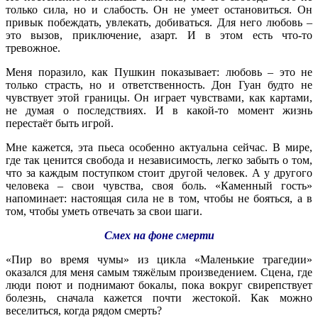
только сила, но и слабость. Он не умеет остановиться. Он
привык побеждать, увлекать, добиваться. Для него любовь –
это вызов, приключение, азарт. И в этом есть что-то
тревожное.
Меня поразило, как Пушкин показывает: любовь – это не
только страсть, но и ответственность. Дон Гуан будто не
чувствует этой границы. Он играет чувствами, как картами,
не думая о последствиях. И в какой-то момент жизнь
перестаёт быть игрой.
Мне кажется, эта пьеса особенно актуальна сейчас. В мире,
где так ценится свобода и независимость, легко забыть о том,
что за каждым поступком стоит другой человек. А у другого
человека – свои чувства, своя боль. «Каменный гость»
напоминает: настоящая сила не в том, чтобы не бояться, а в
том, чтобы уметь отвечать за свои шаги.
Смех на фоне смерти
«Пир во время чумы» из цикла «Маленькие трагедии»
оказался для меня самым тяжёлым произведением. Сцена, где
люди поют и поднимают бокалы, пока вокруг свирепствует
болезнь, сначала кажется почти жестокой. Как можно
веселиться, когда рядом смерть?