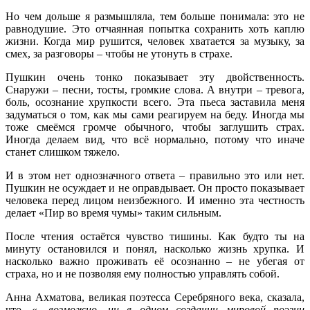
Но чем дольше я размышляла, тем больше понимала: это не
равнодушие. Это отчаянная попытка сохранить хоть каплю
жизни. Когда мир рушится, человек хватается за музыку, за
смех, за разговоры – чтобы не утонуть в страхе.
Пушкин очень тонко показывает эту двойственность.
Снаружи – песни, тосты, громкие слова. А внутри – тревога,
боль, осознание хрупкости всего. Эта пьеса заставила меня
задуматься о том, как мы сами реагируем на беду. Иногда мы
тоже смеёмся громче обычного, чтобы заглушить страх.
Иногда делаем вид, что всё нормально, потому что иначе
станет слишком тяжело.
И в этом нет однозначного ответа – правильно это или нет.
Пушкин не осуждает и не оправдывает. Он просто показывает
человека перед лицом неизбежного. И именно эта честность
делает «Пир во время чумы» таким сильным.
После чтения остаётся чувство тишины. Как будто ты на
минуту остановился и понял, насколько жизнь хрупка. И
насколько важно проживать её осознанно – не убегая от
страха, но и не позволяя ему полностью управлять собой.
Анна Ахматова, великая поэтесса Серебряного века, сказала,
что, «…
возможно, ни в одном создании мировой поэзии