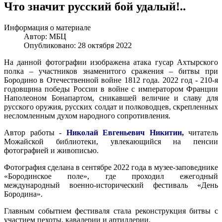
Что значит русский бой удалый!..
Информация о материале
Автор:
МБЦ
Опубликовано: 28 октября 2022
На данной фотографии изображена атака гусар Ахтырского
полка – участников знаменитого сражения – битвы при
Бородино в Отечественной войне 1812 года. 2022 год - 210-я
годовщина победы России в войне с императором Франции
Наполеоном Бонапартом, сникавшей величие и славу для
русского оружия, русских солдат и полководцев, скрепленных
несломленным духом народного сопротивления.
Автор работы -
Николай Евгеньевич Никитин,
читатель
Можайской библиотеки, увлекающийся на пенсии
фотографией и живописью.
Фотография сделана в сентябре 2022 года в музее-заповеднике
«Бородинское поле», где проходил ежегодный
международный военно-исторический фестиваль «День
Бородина».
Главным событием фестиваля стала реконструкция битвы с
участием пехоты, кавалерии и артиллерии.