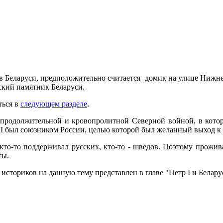
в Беларуси, предположительно считается домик на улице Нижне-
еский памятник Беларуси.
ться в
следующем разделе
.
продолжительной и кровопролитной Северной войной, в которо
II был союзником России, целью которой был желанный выход к
 кто-то поддерживал русских, кто-то - шведов. Поэтому прожи
ты.
историков на данную тему представлен в главе "Петр I и Белар