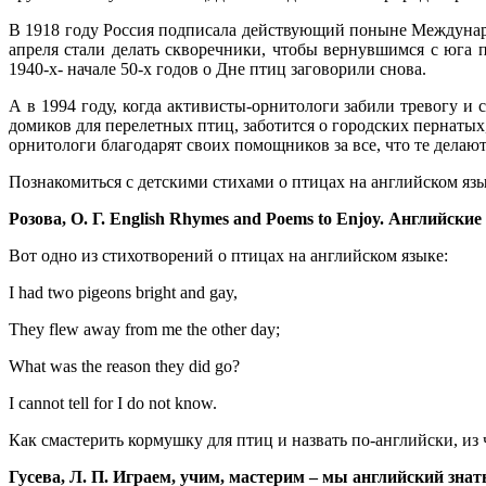
В 1918 году Россия подписала действующий поныне Междунаро
апреля стали делать скворечники, чтобы вернувшимся с юга п
1940-х- начале 50-х годов о Дне птиц заговорили снова.
А в 1994 году, когда активисты-орнитологи забили тревогу и
домиков для перелетных птиц, заботится о городских пернатых,
орнитологи благодарят своих помощников за все, что те делают
Познакомиться с детскими стихами о птицах на английском я
Розова
,
О
.
Г
. English Rhymes and Poems to Enjoy.
Английские 
Вот одно из стихотворений о птицах на английском языке:
I had two pigeons bright and gay,
They flew away from me the other day;
What was the reason they did go?
I cannot tell for I do not know.
Как смастерить кормушку для птиц и назвать по-английски, из 
Гусева, Л. П. Играем, учим, мастерим – мы английский знать 