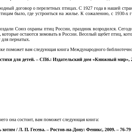
дный договор о перелетных птицах. С 1927 года в нашей стране
тицам было, где устроиться на жилье. К сожалению, с 1930-х г
 создали Союз охраны птиц России, праздник возродился. Сегодн
 которые остаются зимовать в России. Веселый щебет птиц, кото
 для пернатых.
зыке поможет вам следующая книга Международного библиотечно
стихи для детей. – СПб.: Издательский дом «Книжный мир», 2
чего она состоит, вам поможет следующая книга:
хотим / Л. П. Гесева. – Ростов-на-Дону: Феникс, 2009. – 76-79