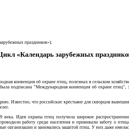
зарубежных праздников»).
Цикл «Календарь зарубежных праздников
родная конвенция об охране птиц, полезных в сельском хозяйстве
е была подписана "Международная конвенция об охране птиц",
орию. Известно, что российские крестьяне для скворцов вывеши
елег.
19 века. Идея охраны птиц получила широкое распространени
проводили работу среди населения и прививали заботу о птица
е организации и занимались защитой птиц. У них даже имелась 