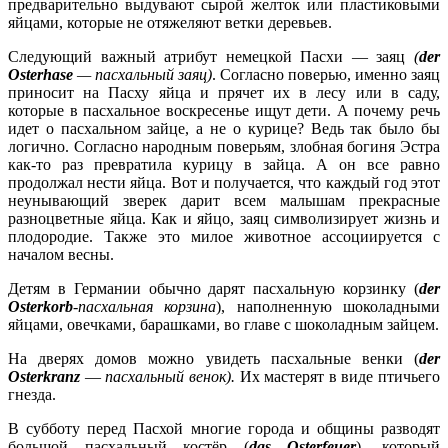
предварительно выдувают сырой желток или пластиковыми
яйцами, которые не отяжеляют ветки деревьев.
Следующий важный атрибут немецкой Пасхи — заяц
(
der
Osterhase
— пасхальный заяц)
. Согласно поверью, именно заяц
приносит на Пасху яйца и прячет их в лесу или в саду,
которые в пасхальное воскресенье ищут дети. А почему речь
идет о пасхальном зайце, а не о курице? Ведь так было бы
логично. Согласно народным поверьям, злобная богиня Эстра
как-то раз превратила курицу в зайца. А он все равно
продолжал нести яйца. Вот и получается, что каждый год этот
неунывающий зверек дарит всем малышам прекрасные
разноцветные яйца. Как и яйцо, заяц символизирует жизнь и
плодородие. Также это милое животное ассоциируется с
началом весны.
Детям в Германии обычно дарят пасхальную корзинку (
der
Osterkorb
-пасхальная корзина
), наполненную шоколадными
яйцами, овечками, барашками, во главе с шоколадным зайцем.
На дверях домов можно увидеть пасхальные венки (
der
Osterkranz
—
пасхальный венок).
Их мастерят в виде птичьего
гнезда.
В субботу перед Пасхой многие города и общины разводят
большой пасхальный костёр (
das Osterfeuer
), который