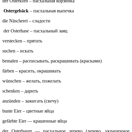
der Osterkorb – пасхальная корзинка
Ostergebäck
– пасхальная выпечка
die Näscherei – сладости
der Osterhase – пасхальный заяц
verstecken – прятать
suchen – искать
bemalen – расписывать, раскрашивать (красками)
färben – красить, окрашивать
wünschen – желать, пожелать
schenken – дарить
anzünden – зажигать (свечу)
bunte Eier – цветные яйца
gefärbte Eier — крашенные яйца
der Osterbaum — пасхальное дерево (дерево, украшенное