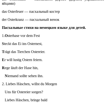
яйцами)
das Osterfeuer — пасхальный костер
der Osterkranz — пасхальный венок
Пасхальные стихи на немецком языке для детей.
1.
O
sterhase vor dem Fest
S
teckt das Ei ins Osternest,
T
rägt das Tierchen Ostereier.
E
r will lustig Ostern feiern.
R
ege läuft der Hase hin,
N
iemand sollte sehen ihn.
2. Liebes Häschen, willst du Morgen
Uns für Ostereier sorgen?
Liebes Häschen, bringe bald