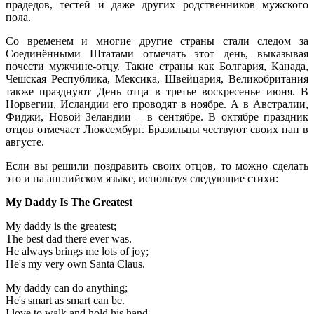
прадедов, тестей и даже других родственников мужского
пола.
Со временем и многие другие страны стали следом за
Соединёнными Штатами отмечать этот день, выказывая
почести мужчине-отцу. Такие страны как Болгария, Канада,
Чешская Республика, Мексика, Швейцария, Великобритания
также празднуют День отца в третье воскресенье июня. В
Норвегии, Исландии его проводят в ноябре. А в Австралии,
Фиджи, Новой Зеландии – в сентябре. В октябре праздник
отцов отмечает Люксембург. Бразильцы чествуют своих пап в
августе.
Если вы решили поздравить своих отцов, то можно сделать
это и на английском языке, используя следующие стихи:
My Daddy Is The Greatest
My daddy is the greatest;
The best dad there ever was.
He always brings me lots of joy;
He's my very own Santa Claus.
My daddy can do anything;
He's smart as smart can be.
I love to walk and hold his hand