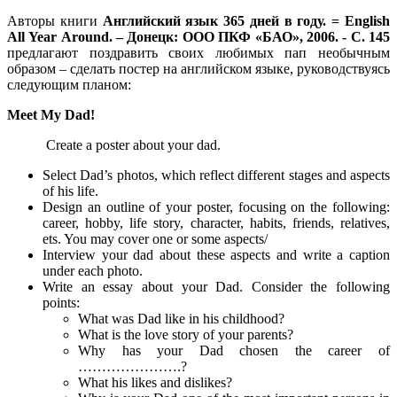
Авторы книги
Английский язык 365 дней в году. =
English
All
Year
Around
. – Донецк:
OOO
ПКФ «БАО», 2006. - С. 145
предлагают поздравить своих любимых пап необычным
образом – сделать постер на английском языке, руководствуясь
следующим планом:
Meet My Dad!
Create a poster about your dad.
Select Dad’s photos, which reflect different stages and aspects
of his life.
Design an outline of your poster, focusing on the following:
career, hobby, life story, character, habits, friends, relatives,
ets. You may cover one or some aspects/
Interview your dad about these aspects and write a caption
under each photo.
Write an essay about your Dad. Consider the following
points:
What was Dad like in his childhood?
What is the love story of your parents?
Why has your Dad chosen the career of
………………….?
What his likes and dislikes?