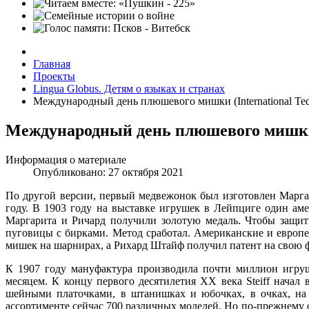
Главная
Проекты
Lingua Globus. Детям о языках и странах
Международный день плюшевого мишки (International Ted
Международный день плюшевого мишки (
Информация о материале
Опубликовано: 27 октября 2021
По другой версии, первый медвежонок был изготовлен Марг
году. В 1903 году на выставке игрушек в Лейпциге один аме
Маргарита и Ричард получили золотую медаль. Чтобы защи
пуговицы с бирками. Метод сработал. Американские и европе
мишек на шарнирах, а Рихард Штайф получил патент на свою ф
К 1907 году мануфактура производила почти миллион игруш
месяцем. К концу первого десятилетия ХХ века Steiff начал
шейными платочками, в штанишках и юбочках, в очках, на с
ассортименте сейчас 700 различных моделей. Но по-прежнему 