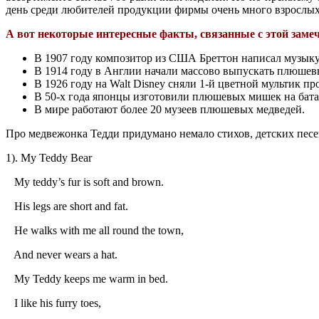
день среди любителей продукции фирмы очень много взрослых
А вот некоторые интересные факты, связанные с этой заме
В 1907 году композитор из США Бреттон написал музык
В 1914 году в Англии начали массово выпускать плюшевы
В 1926 году на Walt Disney сняли 1-й цветной мультик 
В 50-х года японцы изготовили плюшевых мишек на бата
В мире работают более 20 музеев плюшевых медведей.
Про медвежонка Тедди придумано немало стихов, детских песен
1). My Teddy Bear
My teddy’s fur is soft and brown.
His legs are short and fat.
He walks with me all round the town,
And never wears a hat.
My Teddy keeps me warm in bed.
I like his furry toes,