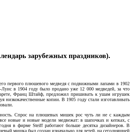
алендарь зарубежных праздников).
его первого плюшевого медведя с подвижными лапами в 1902
-Луис в 1904 году было продано уже 12 000 медведей, за что
гарете, Франц Штайф, предложил пришивать к ушам игрушек
я низкокачественные копии. В 1905 году стали изготавливать
овали.
стность. Спрос на плюшевых мишек рос чуть ли не с каждым
 все новые и новые модели медвежат: в шапочках и кепках, с
одня в фирме Steiff работают больше десятка дизайнеров. В
шевый мишка был создан изначально для детей, на сегодняшней