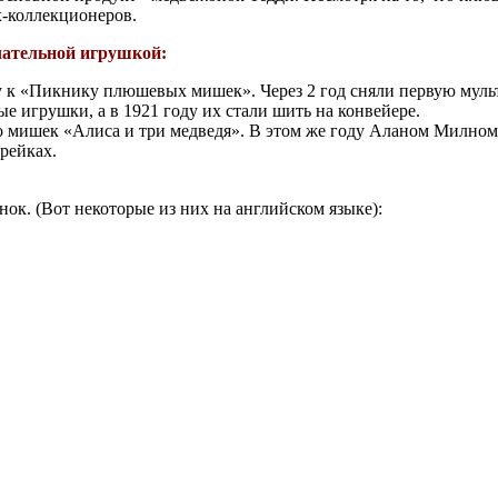
-коллекционеров.
чательной игрушкой:
у к «Пикнику плюшевых мишек». Через 2 год сняли первую мул
е игрушки, а в 1921 году их стали шить на конвейере.
про мишек «Алиса и три медведя». В этом же году Аланом Милно
рейках.
ок. (Вот некоторые из них на английском языке):