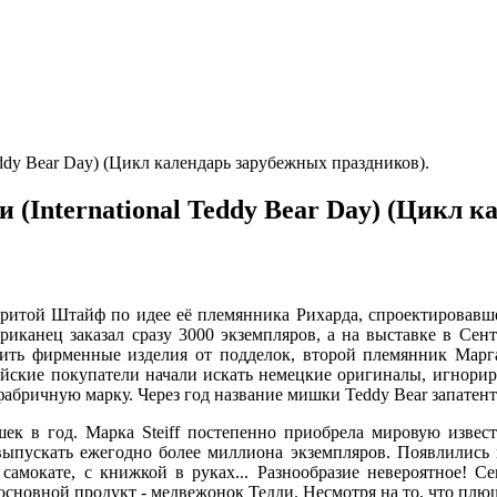
dy Bear Day) (Цикл календарь зарубежных праздников).
International Teddy Bear Day) (Цикл к
аритой Штайф по идее её племянника Рихарда, спроектировавш
риканец заказал сразу 3000 экземпляров, а на выставке в Сент
тить фирменные изделия от подделок, второй племянник Мар
йские покупатели начали искать немецкие оригиналы, игнориру
абричную марку. Через год название мишки Teddy Bear запатент
ек в год. Марка Steiff постепенно приобрела мировую изве
 выпускать ежегодно более миллиона экземпляров. Появлились
амокате, с книжкой в руках... Разнообразие невероятное! Сег
основной продукт - медвежонок Тедди. Несмотря на то, что плю