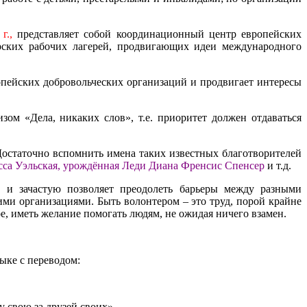
г.,
представляет собой координационный центр европейских
рских рабочих лагерей, продвигающих идеи международного
опейских добровольческих организаций и продвигает интересы
ом «Дела, никаких слов», т.е. приоритет должен отдаваться
Достаточно вспомнить имена таких известных благотворителей
сса Уэльская, урождённая Леди Диана Френсис Спенсер
и т.д.
м и зачастую позволяет преодолеть барьеры между разными
ми организациями. Быть волонтером – это труд, порой крайне
, иметь желание помогать людям, не ожидая ничего взамен.
ыке с переводом:
ушу свою за друзей своих».