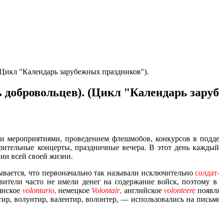
Цикл "Календарь зарубежных праздников").
добровольцев). (Цикл "Календарь зару
ми мероприятиями, проведением флешмобов, конкурсов в подде
рительные концерты, праздничные вечера. В этот день каждый
ии всей своей жизни.
вается, что первоначально так называли исключительно
солдат
ители часто не имели денег на содержание войск, поэтому в 
янское
volontario
,
немецкое
Volontair
,
английское
volonteere
появл
тир, волунтир, валентир, волонтер, — использовались на письм