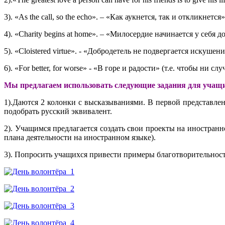
3). «As the call, so the echo». – «Как аукнется, так и откликнется»
4). «Charity begins at home». – «Милосердие начинается у себя д
5). «Cloistered virtue». - «Добродетель не подвергается искуш
6). «For better, for worse» - «В горе и радости» (т.е. чтобы ни 
Мы предлагаем использовать следующие задания для учащих
1).Даются 2 колонки с высказываниями. В первой представлен
подобрать русский эквивалент.
2). Учащимся предлагается создать свои проекты на иностран
плана деятельности на иностранном языке).
3). Попросить учащихся привести примеры благотворительности