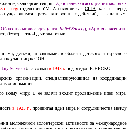
 волонтёрская организация
«Христианская ассоциация молодых
851 году
отделения YMCA появились в
США
,
как раз перед
о нуждающимся в результате военных действий, — раненным,
к
Общество милосердия
(
англ.
Relief Society
)
,
«
Армия спасения
»
,
ное, бескорыстной деятельностью.
ыми, детьми, инвалидами; в области детского и взрослого
транах участницах ООН.
tary Service)
был создан
в 1948 г.
под эгидой ЮНЕСКО.
рских организаций, специализирующийся на координации
взаимопонимания.
 по всему миру. В ее задачи входит продвижение идей мира,
ьность
в 1923 г.,
продвигая идеи мира и сотрудничества между
нии молодежной волонтерской активности за международное
аботе с детьми, престарелыми и инвалидами; по организации