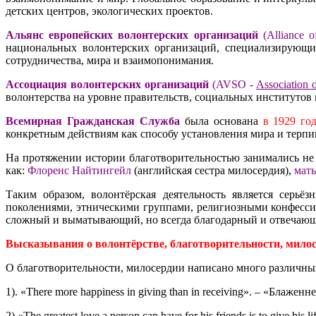
детских центров, экологических проектов.
Альянс европейских волонтерских организаций
(Alliance o
национальных волонтерских
организаций, специализирующи
сотрудничества, мира и взаимопонимания.
Ассоциация волонтерских организаций
(AVSO -
Association 
волонтерства на уровне правительств, социальных институтов
Всемирная Гражданская Служба
была основана
в 1929 год
конкретным действиям как способу установления мира и терпи
На протяжении истории благотворительностью занимались не 
как:
Флоренс Найтингейл
(английская сестра милосердия),
мать
Таким образом, волонтёрская деятельность является серь
поколениями, этническими группами, религиозными конфессия
сложный и выматывающий, но всегда благодарный и отвечающи
Высказывания о волонтёрстве, благотворительности, милос
О благотворительности, милосердии написано много различных
1). «There more happiness in giving than in receiving». – «Блаже
2).«The greatest love a person can have for his friends is to give