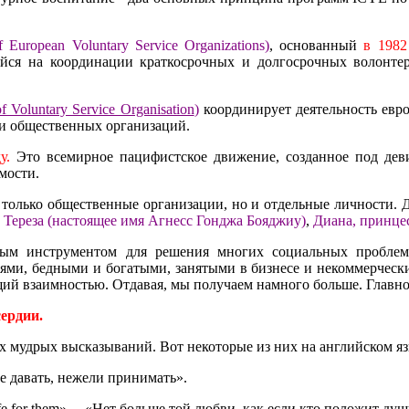
f European Voluntary Service Organizations)
, основанный
в 1982 
йся на координации краткосрочных и долгосрочных волонте
of Voluntary Service Organisation
)
координирует деятельность евр
 и общественных организаций.
у.
Это всемирное пацифистское движение, созданное под девиз
мости.
только общественные организации, но и отдельные личности. 
 Тереза
(настоящее имя Агнесс Гонджа Бояджиу)
,
Диана, принце
ёзным инструментом для решения многих социальных пробле
ми, бедными и богатыми, занятыми в бизнесе и некоммерчески
й взаимностью. Отдавая, мы получаем намного больше. Главное
ердии.
 мудрых высказываний. Вот некоторые из них на английском яз
ннее давать, нежели принимать».
 his life for them». – «Нет больше той любви, как если кто положит д