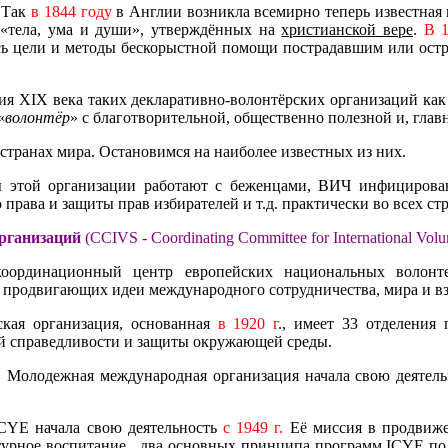
. Так
в 1844 году
в Англии возникла всемирно теперь известная
«тела, ума и души», утверждённых на
христианской вере
.
В 1
ь цели и методы бескорыстной помощи пострадавшим или остр
тия XIX века таких декларативно-волонтёрских организаций ка
«
волонтёр
» с благотворительной, общественно полезной и, глав
странах мира. Остановимся на наиболее известных из них.
 этой организации работают с беженцами, ВИЧ инфицированн
 права и защиты прав избирателей и т.д. практически во всех с
рганизаций
(CCIVS - Coordinating Committee for International Volun
оординационный центр европейских национальных волонте
, продвигающих идеи международного сотрудничества, мира и 
кая организация, основанная
в 1920 г
., имеет 33 отделения
й справедливости и защиты окружающей среды.
Молодежная международная организация начала свою деятел
CYE начала свою деятельность
с 1949 г.
Её миссия в продвиже
ьтурное воспитание два основных принципа программ ICYE по р