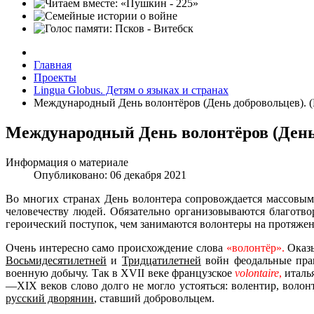
Главная
Проекты
Lingua Globus. Детям о языках и странах
Международный День волонтёров (День добровольцев). (
Международный День волонтёров (День 
Информация о материале
Опубликовано: 06 декабря 2021
Во многих странах День волонтера сопровождается массовы
человечеству людей. Обязательно организовываются благотво
героический поступок, чем занимаются волонтеры на протяжен
Очень интересно само происхождение слова
«волонтёр».
Оказы
Восьмидесятилетней
и
Тридцатилетней
войн феодальные прав
военную добычу. Так в XVII веке французское
volontaire
,
италь
—XIX веков слово долго не могло устояться: волентир, волон
русский дворянин
,
ставший добровольцем.