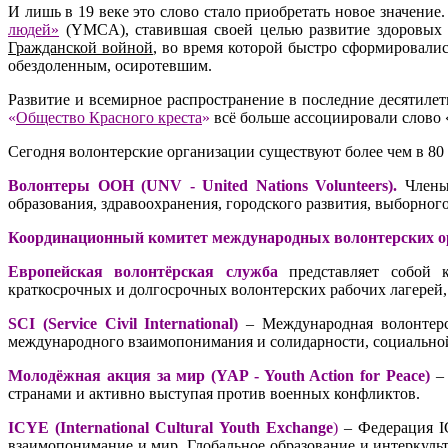
И лишь в 19 веке это слово стало приобретать новое значение
людей»
(YMCA), ставившая своей целью развитие здоровых 
Гражданской войной
,
во время которой быстро сформировалис
обездоленным, осиротевшим.
Развитие и всемирное распространение в последние десятиле
«
Общество Красного креста
»
всё больше ассоциировали слово 
Сегодня волонтерские организации существуют более чем в 80 
Волонтеры ООН (
UNV
-
United
Nations
Volunteers
).
Члены
образования, здравоохранения, городского развития, выборного
Координационный комитет международных волонтерских о
Европейская волонтёрская служба
представляет собой к
краткосрочных и долгосрочных волонтерских рабочих лагерей
SCI (Service Civil International)
– Международная волонтерс
международного взаимопонимания и солидарности, социально
Молодёжная акция за мир (YAP - Youth Action for Peace)
– 
странами и активно выступая против военных конфликтов.
ICYE (International Cultural Youth Exchange
)
– Федерация I
взаимопонимание и мир. Глобальное образование и интеркул