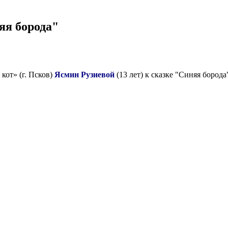
яя борода"
от» (г. Псков)
Ясмин Рузиевой
(13 лет) к сказке "Синяя борода