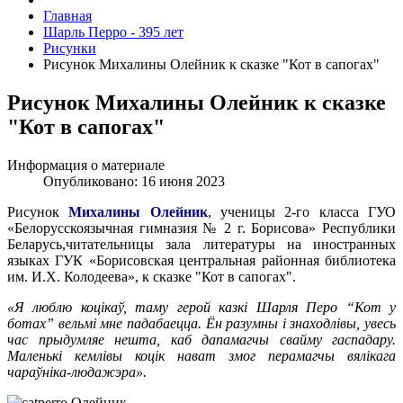
Главная
Шарль Перро - 395 лет
Рисунки
Рисунок Михалины Олейник к сказке "Кот в сапогах"
Рисунок Михалины Олейник к сказке
"Кот в сапогах"
Информация о материале
Опубликовано: 16 июня 2023
Рисунок
Михалины Олейник
, ученицы 2-го класса ГУО
«Белорусскоязычная гимназия № 2 г. Борисова» Республики
Беларусь,читательницы зала литературы на иностранных
языках ГУК «Борисовская центральная районная библиотека
им. И.Х. Колодеева», к сказке "Кот в сапогах".
«
Я люблю коцікаў, таму герой казкі Шарля Перо “Кот у
ботах” вельмі мне падабаецца. Ён разумны і знаходлівы, увесь
час прыдумляе нешта, каб дапамагчы свайму гаспадару.
Маленькі кемлівы коцік нават змог перамагчы вялікага
чараўніка-людажэра».