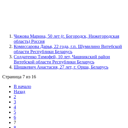
Чижова Марина, 50 лет (г. Богородск, Нижегородская
область) Россия
Комиссарова Дарья, 22 года, г.п. Шумилино Витебской
области Республики Беларусь
Солдатенко Тимофей, 10 лет, Чашникский район
Витебской области Республики Беларусь
Шишкевич Анастасия, 27 лет, г. Орша, Беларусь
Страница 7 из 16
В начало
Назад
2
3
4
5
6
7
8